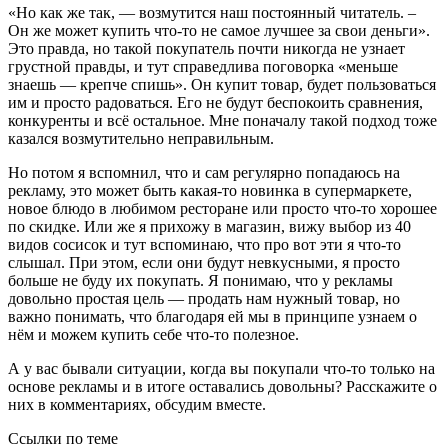
«Но как же так, — возмутится наш постоянный читатель. –
Он же может купить что-то не самое лучшее за свои деньги».
Это правда, но такой покупатель почти никогда не узнает
грустной правды, и тут справедлива поговорка «меньше
знаешь — крепче спишь». Он купит товар, будет пользоваться
им и просто радоваться. Его не будут беспокоить сравнения,
конкуренты и всё остальное. Мне поначалу такой подход тоже
казался возмутительно неправильным.
Но потом я вспомнил, что и сам регулярно попадаюсь на
рекламу, это может быть какая-то новинка в супермаркете,
новое блюдо в любимом ресторане или просто что-то хорошее
по скидке. Или же я прихожу в магазин, вижу выбор из 40
видов сосисок и тут вспоминаю, что про вот эти я что-то
слышал. При этом, если они будут невкусными, я просто
больше не буду их покупать. Я понимаю, что у рекламы
довольно простая цель — продать нам нужный товар, но
важно понимать, что благодаря ей мы в принципе узнаем о
нём и можем купить себе что-то полезное.
А у вас бывали ситуации, когда вы покупали что-то только на
основе рекламы и в итоге оставались довольны? Расскажите о
них в комментариях, обсудим вместе.
Ссылки по теме