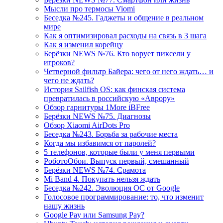
Мысли про термосы Viomi
Беседка №245. Гаджеты и общение в реальном
мире
Как я оптимизировал расходы на связь в 3 шага
Как я изменил корейцу
Берёзки NEWS №76. Кто ворует пиксели у
игроков?
Четверной фильтр Байера: чего от него ждать… и
чего не ждать?
История Sailfish OS: как финская система
превратилась в российскую «Аврору»
Обзор гарнитуры 1More iBFree
Берёзки NEWS №75. Диагнозы
Обзор Xiaomi AirDots Pro
Беседка №243. Борьба за рабочие места
Когда мы избавимся от паролей?
5 телефонов, которые были у меня первыми
РоботоОбои. Выпуск первый, смешанный
Берёзки NEWS №74. Срамота
Mi Band 4. Покупать нельзя ждать
Беседка №242. Эволюция ОС от Google
Голосовое программирование: то, что изменит
нашу жизнь
Google Pay или Samsung Pay?