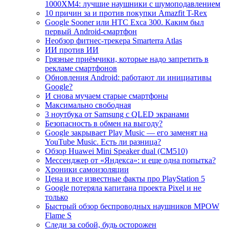
1000XM4: лучшие наушники с шумоподавлением
10 причин за и против покупки Amazfit T-Rex
Google Sooner или HTC Exca 300. Каким был
первый Android-смартфон
Необзор фитнес-трекера Smarterra Atlas
ИИ против ИИ
Грязные приёмчики, которые надо запретить в
рекламе смартфонов
Обновления Android: работают ли инициативы
Google?
И снова мучаем старые смартфоны
Максимально свободная
3 ноутбука от Samsung с QLED экранами
Безопасность в обмен на выгоду?
Google закрывает Play Music — его заменят на
YouTube Music. Есть ли разница?
Обзор Huawei Mini Speaker dual (CM510)
Мессенджер от «Яндекса»: и еще одна попытка?
Хроники самоизоляции
Цена и все известные факты про PlayStation 5
Google потеряла капитана проекта Pixel и не
только
Быстрый обзор беспроводных наушников MPOW
Flame S
Следи за собой, будь осторожен