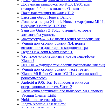
Доступный квадрокоптер KCX L900, или
недорогой билет в пилоты. От винта!
Паяльная станция на жалах T12
Быстрый обзор Huawei Band 6
Ловкие маневры Xiaomi. Новые смартфоны Mi 11-
й серии: Xiaomi Mi 11X Pro
Samsung Galaxy Z Fold3: 6 вещей, которые
хотелось бы увидеть
«Фотофорум-2021»: впечатления от посещения
Умный дом своими руками №4: новые
возможности для старого кондиционера
Неделя с Xiaomi Redmi Note 9T
Что такое жидкие линзы в новом смартфоне
Xiaomi?
ИИ+ИК – будущее технологии распознавания лиц
Умный дом своими руками: часть третья
Xiaomi Mi Robot G1 или 1C? И нужен ли вообще
робот-пылесос?
Android и iOS. Топ-10 плюсов и минусов
операционных систем. Часть 2
Распаковка вертикального пылесоса Mi Handheld
Vacuum Cleaner Light
Nokia: новые смартфоны
Ждать Android 12 или нет?