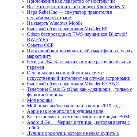
Приложения как лекарство от ностальгии
Всё, что нужно знать про новую Xbox Series X
Игра Rebel Inc — симулятор правителя в
нестабильной стране
На смерть Windows Mobile
Быстрый обзор наушников Mixcder E9
Обзор беспроводных TWS-наушников Blitzwolf
BW-FYE5
Советы ФБР
Пять ошибок производителей смартфонов в угоду
маркетингу
Беседка 264. Как выжить в мире разрушительных
перемен
О черных дырах и нейронных сетях:
искусственный интеллект на службе астрономии
Быстрый обзор наушников Mixcder E7 ANC
Телефоны Casio G’zOne: как «джишоки», только с
функцией звонка
Моя крошка
Мой опыт выбора консоли в конце 2019 года
Apple как монополия в худшем виде
Как сэкономить в путешествии с помощью eSIM
Android Go – «Черная пятница», которая всегда с
тобой
Лучшие хромбуки, которые нельзя купить в