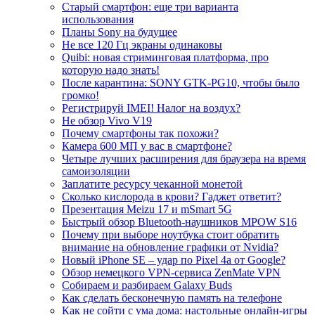
Старый смартфон: еще три варианта
использования
Планы Sony на будущее
Не все 120 Гц экраны одинаковы
Quibi: новая стриминговая платформа, про
которую надо знать!
После карантина: SONY GTK-PG10, чтобы было
громко!
Регистрируй IMEI! Налог на воздух?
Не обзор Vivo V19
Почему смартфоны так похожи?
Камера 600 МП у вас в смартфоне?
Четыре лучших расширения для браузера на время
самоизоляции
Заплатите ресурсу чеканной монетой
Сколько кислорода в крови? Гаджет ответит?
Презентация Meizu 17 и mSmart 5G
Быстрый обзор Bluetooth-наушников MPOW S16
Почему при выборе ноутбука стоит обратить
внимание на обновление графики от Nvidia?
Новый iPhone SE – удар по Pixel 4a от Google?
Обзор немецкого VPN-сервиса ZenMate VPN
Собираем и разбираем Galaxy Buds
Как сделать бесконечную память на телефоне
Как не сойти с ума дома: настольные онлайн-игры