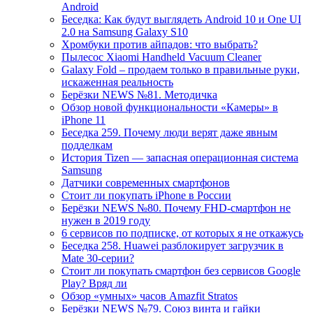
Android
Беседка: Как будут выглядеть Android 10 и One UI
2.0 на Samsung Galaxy S10
Хромбуки против айпадов: что выбрать?
Пылесос Xiaomi Handheld Vacuum Cleaner
Galaxy Fold – продаем только в правильные руки,
искаженная реальность
Берёзки NEWS №81. Методичка
Обзор новой функциональности «Камеры» в
iPhone 11
Беседка 259. Почему люди верят даже явным
подделкам
История Tizen — запасная операционная система
Samsung
Датчики современных смартфонов
Стоит ли покупать iPhone в России
Берёзки NEWS №80. Почему FHD-смартфон не
нужен в 2019 году
6 сервисов по подписке, от которых я не откажусь
Беседка 258. Huawei разблокирует загрузчик в
Mate 30-серии?
Стоит ли покупать смартфон без сервисов Google
Play? Вряд ли
Обзор «умных» часов Amazfit Stratos
Берёзки NEWS №79. Союз винта и гайки