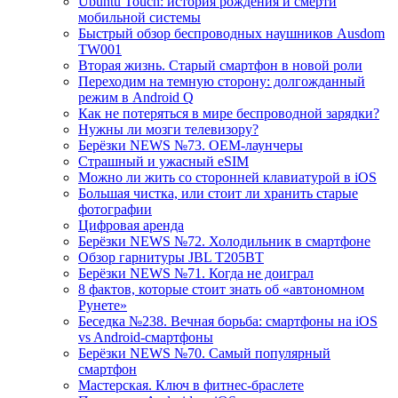
Ubuntu Touch: история рождения и смерти
мобильной системы
Быстрый обзор беспроводных наушников Ausdom
TW001
Вторая жизнь. Старый смартфон в новой роли
Переходим на темную сторону: долгожданный
режим в Android Q
Как не потеряться в мире беспроводной зарядки?
Нужны ли мозги телевизору?
Берёзки NEWS №73. OEM-лаунчеры
Страшный и ужасный eSIM
Можно ли жить со сторонней клавиатурой в iOS
Большая чистка, или стоит ли хранить старые
фотографии
Цифровая аренда
Берёзки NEWS №72. Холодильник в смартфоне
Обзор гарнитуры JBL T205BT
Берёзки NEWS №71. Когда не доиграл
8 фактов, которые стоит знать об «автономном
Рунете»
Беседка №238. Вечная борьба: смартфоны на iOS
vs Android-смартфоны
Берёзки NEWS №70. Самый популярный
смартфон
Мастерская. Ключ в фитнес-браслете