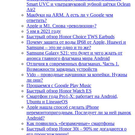
Smart UVC и ультразвуковой зубной щётки Oclean
Air2
Макбуки на ARM. А есть ли у Google чем
ответить?
Apple и M1. Снова «революция»?
5 нм в 2021 году
Быстрый обзор Honor Choice TWS Earbuds
Почему защита от воды IP68 от Apple, Huawei и
Samsung – это не одно и то же?
Samsung Galaxy S21: что будет и чего ждать от
анонса главного флагмана мира Android
Отличия в современных флагманах. Часть 1.
Возможности зарядных устройств
Vido – проводные наушники за копейки. Нужны
ли они?
Прощаемся с Google Play Music
Быстрый обзор Honor Watch ES
Смартфон года Pro1-X: работает на Android,
Ubuntu и LineageOS
Apple нашла способ сделать iPhone
неремонтопригодным. Последует ли за ней рынок
Android?
Как появились «безрамочные» смартфоны
Быстрый обзор Honor 30i – 90% не догадаются о
его происхождении!