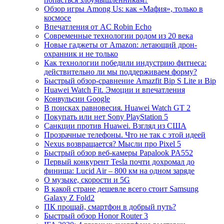
Обзор игры Among Us: как «Мафия», только в
космосе
Впечатления от AC Robin Echo
Современные технологии родом из 20 века
Новые гаджеты от Amazon: летающий дрон-
охранник и не только
Как технологии победили индустрию фитнеса:
действительно ли мы поддерживаем форму?
Быстрый обзор-сравнение Amazfit Bip S Lite и Bip
Huawei Watch Fit. Эмоции и впечатления
Конвульсии Google
В поисках равновесия. Huawei Watch GT 2
Покупать или нет Sony PlayStation 5
Санкции против Huawei. Взгляд из США
Прозрачные телефоны. Что не так с этой идеей
Nexus возвращается? Мысли про Pixel 5
Быстрый обзор веб-камеры Papalook PA552
Первый конкурент Tesla почти дохромал до
финиша: Lucid Air – 800 км на одном заряде
О музыке, скорости и 5G
В какой стране дешевле всего стоит Samsung
Galaxy Z Fold2
ПК прощай, смартфон в добрый путь?
Быстрый обзор Honor Router 3