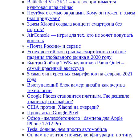
Battlefield V в 2K21 – как воспринимается
культовая игра сейчас
Ноутбук с семью экранами. Кому он нужен и зачем
был придуман?
Зачем Xiaomi создала концепт смартфона без
портов?
AirConsole — игры для тех, кто не хочет покупать
консоль
«Почта России» и сервис
Успех российского рынка смартфонов на фоне
падения глобального рынка в 2020 году
Быстрый обзор TWS-наушников Pamu Quiet –
самый красивый аксессуар
5 самых интересных смартфонов на февраль 2021
года
Выступающий блок камер: дизайн как жертва
технологий
Google Photos становится платным. Где дешевле
хранить фотографии?
США против. Xiaomi на очереди?
Прощаясь с Google Pixel
Обзор «железобетонного» бампера для Apple
iPhone 12/12 Pro
Tesla: больше, чем просто автомобиль
Он вам не лэптоп: почему конфигурации по типу