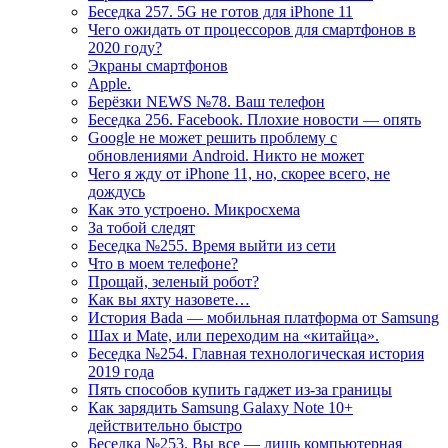
Беседка 257. 5G не готов для iPhone 11
Чего ожидать от процессоров для смартфонов в
2020 году?
Экраны смартфонов
Apple.
Берёзки NEWS №78. Ваш телефон
Беседка 256. Facebook. Плохие новости — опять
Google не может решить проблему с
обновлениями Android. Никто не может
Чего я жду от iPhone 11, но, скорее всего, не
дождусь
Как это устроено. Микросхема
За тобой следят
Беседка №255. Время выйти из сети
Что в моем телефоне?
Прощай, зеленый робот?
Как вы яхту назовете…
История Bada — мобильная платформа от Samsung
Шах и Mate, или переходим на «китайца».
Беседка №254. Главная технологическая история
2019 года
Пять способов купить гаджет из-за границы
Как зарядить Samsung Galaxy Note 10+
действительно быстро
Беседка №253. Вы все — лишь компьютерная