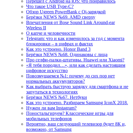
Перешел с Android на iOS: что понравилось
Что такое USB Type-C?
Обзор Ugreen PowerBank с Qi-зарядкой
Берёзки NEWS №69. AMD сверху
Впечатления от Bose Sound Link Around-ear
Wireless II
О капче и человечности
Telegram: что и как изменилось за год с момента
блокировки – в цифрах и фактах
Как это устроено. Honor Band 3
Берёзки NEWS №68. Одинаковы с лица
Про селфи-палки-штативы. Huawei или Xiaomi?
«Я тебя породил…», или как сделать настоящим
цифровое искусство
Повозмущаемся №1: почему до сих пор нет
нормальных аккумуляторов?
Как выбрать быструю зарядку для смартфона и не
запутаться в технологиях
Берёзки NEWS №67. Нетбуки
Как это устроено. Разбираем Samsung IconX 2018.
Нужен ли вам Instagram?
Поностальгируем? Классические игры для
мобильных телефонов
Вероятно, ваш следующий телевизор будет 8К и,
возможно, от Samsung