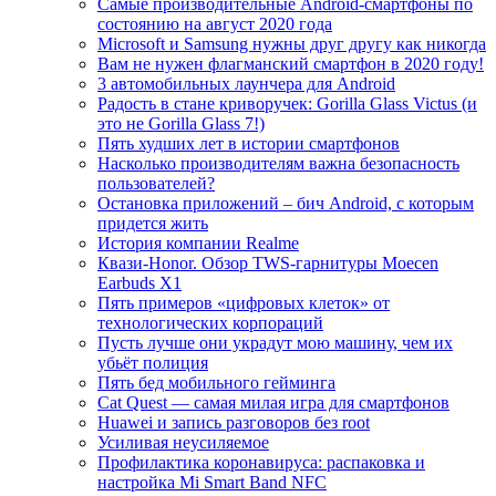
Самые производительные Android-смартфоны по
состоянию на август 2020 года
Microsoft и Samsung нужны друг другу как никогда
Вам не нужен флагманский смартфон в 2020 году!
3 автомобильных лаунчера для Android
Радость в стане криворучек: Gorilla Glass Victus (и
это не Gorilla Glass 7!)
Пять худших лет в истории смартфонов
Насколько производителям важна безопасность
пользователей?
Остановка приложений – бич Android, c которым
придется жить
История компании Realme
Квази-Honor. Обзор TWS-гарнитуры Moecen
Earbuds X1
Пять примеров «цифровых клеток» от
технологических корпораций
Пусть лучше они украдут мою машину, чем их
убьёт полиция
Пять бед мобильного гейминга
Cat Quest — самая милая игра для смартфонов
Huawei и запись разговоров без root
Усиливая неусиляемое
Профилактика коронавируса: распаковка и
настройка Mi Smart Band NFC