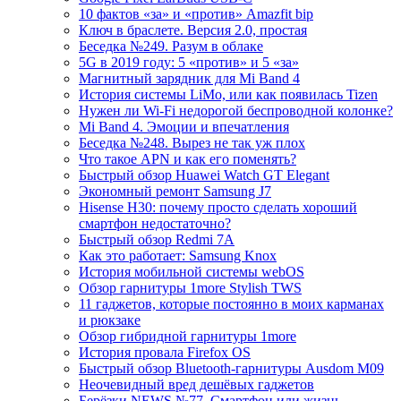
10 фактов «за» и «против» Amazfit bip
Ключ в браслете. Версия 2.0, простая
Беседка №249. Разум в облаке
5G в 2019 году: 5 «против» и 5 «за»
Магнитный зарядник для Mi Band 4
История системы LiMo, или как появилась Tizen
Нужен ли Wi-Fi недорогой беспроводной колонке?
Mi Band 4. Эмоции и впечатления
Беседка №248. Вырез не так уж плох
Что такое APN и как его поменять?
Быстрый обзор Huawei Watch GT Elegant
Экономный ремонт Samsung J7
Hisense H30: почему просто сделать хороший
смартфон недостаточно?
Быстрый обзор Redmi 7A
Как это работает: Samsung Knox
История мобильной системы webOS
Обзор гарнитуры 1more Stylish TWS
11 гаджетов, которые постоянно в моих карманах
и рюкзаке
Обзор гибридной гарнитуры 1more
История провала Firefox OS
Быстрый обзор Bluetooth-гарнитуры Ausdom M09
Неочевидный вред дешёвых гаджетов
Берёзки NEWS №77. Смартфон или жизнь