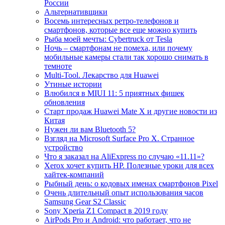
России
Альтернативщики
Восемь интересных ретро-телефонов и
смартфонов, которые все еще можно купить
Рыба моей мечты: Cybertruck от Tesla
Ночь – смартфонам не помеха, или почему
мобильные камеры стали так хорошо снимать в
темноте
Multi-Tool. Лекарство для Huawei
Утиные истории
Влюбился в MIUI 11: 5 приятных фишек
обновления
Старт продаж Huawei Mate X и другие новости из
Китая
Нужен ли вам Bluetooth 5?
Взгляд на Microsoft Surface Pro X. Странное
устройство
Что я заказал на AliExpress по случаю «11.11»?
Xerox хочет купить HP. Полезные уроки для всех
хайтек-компаний
Рыбный день: о кодовых именах смартфонов Pixel
Очень длительный опыт использования часов
Samsung Gear S2 Classic
Sony Xperia Z1 Compact в 2019 году
AirPods Pro и Android: что работает, что не