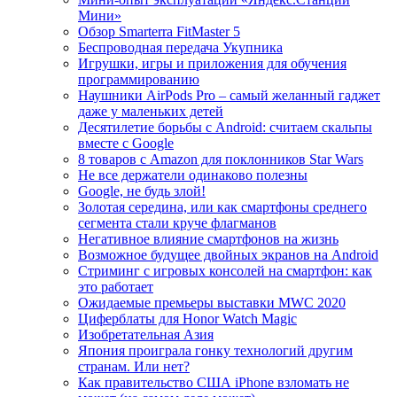
Мини»
Обзор Smarterra FitMaster 5
Беспроводная передача Укупника
Игрушки, игры и приложения для обучения
программированию
Наушники AirPods Pro – самый желанный гаджет
даже у маленьких детей
Десятилетие борьбы с Android: считаем скальпы
вместе с Google
8 товаров с Amazon для поклонников Star Wars
Не все держатели одинаково полезны
Google, не будь злой!
Золотая середина, или как смартфоны среднего
сегмента стали круче флагманов
Негативное влияние смартфонов на жизнь
Возможное будущее двойных экранов на Android
Стриминг с игровых консолей на смартфон: как
это работает
Ожидаемые премьеры выставки MWC 2020
Циферблаты для Honor Watch Magic
Изобретательная Азия
Япония проиграла гонку технологий другим
странам. Или нет?
Как правительство США iPhone взломать не