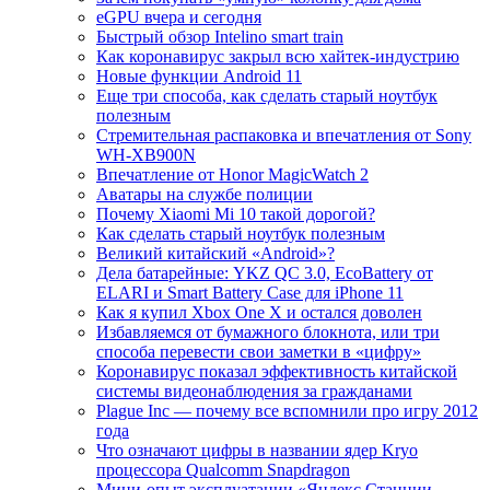
eGPU вчера и сегодня
Быстрый обзор Intelino smart train
Как коронавирус закрыл всю хайтек-индустрию
Новые функции Android 11
Еще три способа, как сделать старый ноутбук
полезным
Стремительная распаковка и впечатления от Sony
WH-XB900N
Впечатление от Honor MagicWatch 2
Аватары на службе полиции
Почему Xiaomi Mi 10 такой дорогой?
Как сделать старый ноутбук полезным
Великий китайский «Android»?
Дела батарейные: YKZ QC 3.0, EcoBattery от
ELARI и Smart Battery Case для iPhone 11
Как я купил Xbox One X и остался доволен
Избавляемся от бумажного блокнота, или три
способа перевести свои заметки в «цифру»
Коронавирус показал эффективность китайской
системы видеонаблюдения за гражданами
Plague Inc — почему все вспомнили про игру 2012
года
Что означают цифры в названии ядер Kryo
процессора Qualcomm Snapdragon
Мини-опыт эксплуатации «Яндекс.Станции