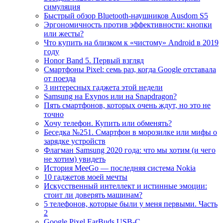
симуляция
Быстрый обзор Bluetooth-наушников Ausdom S5
Эргономичность против эффективности: кнопки
или жесты?
Что купить на близком к «чистому» Android в 2019
году
Honor Band 5. Первый взгляд
Смартфоны Pixel: семь раз, когда Google отставала
от поезда
3 интересных гаджета этой недели
Samsung на Exynos или на Snapdragon?
Пять смартфонов, которых очень ждут, но это не
точно
Хочу телефон. Купить или обменять?
Беседка №251. Смартфон в морозилке или мифы о
зарядке устройств
Флагман Samsung 2020 года: что мы хотим (и чего
не хотим) увидеть
История MeeGo — последняя система Nokia
10 гаджетов моей мечты
Искусственный интеллект и истинные эмоции:
стоит ли доверять машинам?
5 телефонов, которые были у меня первыми. Часть
2
Google Pixel EarBuds USB-C