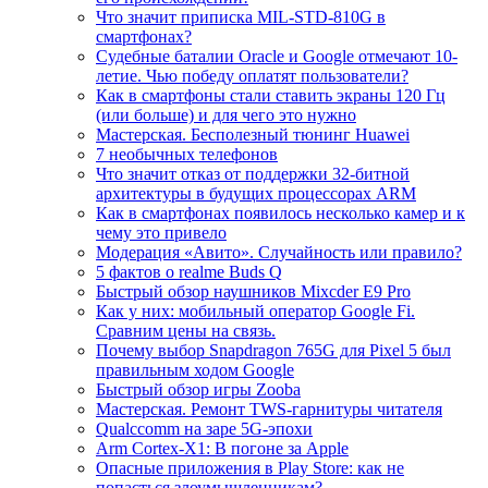
Что значит приписка MIL-STD-810G в
смартфонах?
Судебные баталии Oracle и Google отмечают 10-
летие. Чью победу оплатят пользователи?
Как в смартфоны стали ставить экраны 120 Гц
(или больше) и для чего это нужно
Мастерская. Бесполезный тюнинг Huawei
7 необычных телефонов
Что значит отказ от поддержки 32-битной
архитектуры в будущих процессорах ARM
Как в смартфонах появилось несколько камер и к
чему это привело
Модерация «Авито». Случайность или правило?
5 фактов о realme Buds Q
Быстрый обзор наушников Mixcder E9 Pro
Как у них: мобильный оператор Google Fi.
Сравним цены на связь.
Почему выбор Snapdragon 765G для Pixel 5 был
правильным ходом Google
Быстрый обзор игры Zooba
Мастерская. Ремонт TWS-гарнитуры читателя
Qualccomm на заре 5G-эпохи
Arm Cortex-X1: В погоне за Apple
Опасные приложения в Play Store: как не
попасться злоумышленникам?