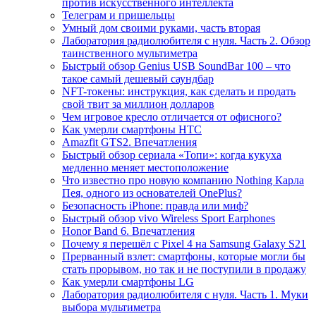
против искусственного интеллекта
Телеграм и пришельцы
Умный дом своими руками, часть вторая
Лаборатория радиолюбителя с нуля. Часть 2. Обзор
таинственного мультиметра
Быстрый обзор Genius USB SoundBar 100 – что
такое самый дешевый саундбар
NFT-токены: инструкция, как сделать и продать
свой твит за миллион долларов
Чем игровое кресло отличается от офисного?
Как умерли смартфоны HTC
Amazfit GTS2. Впечатления
Быстрый обзор сериала «Топи»: когда кукуха
медленно меняет местоположение
Что известно про новую компанию Nothing Карла
Пея, одного из основателей OnePlus?
Безопасность iPhone: правда или миф?
Быстрый обзор vivo Wireless Sport Earphones
Honor Band 6. Впечатления
Почему я перешёл с Pixel 4 на Samsung Galaxy S21
Прерванный взлет: смартфоны, которые могли бы
стать прорывом, но так и не поступили в продажу
Как умерли смартфоны LG
Лаборатория радиолюбителя с нуля. Часть 1. Муки
выбора мультиметра