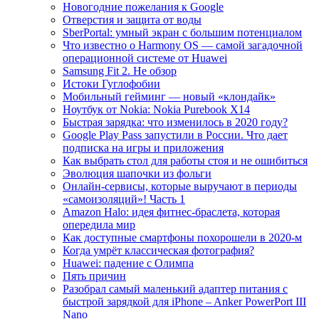
Новогодние пожелания к Google
Отверстия и защита от воды
SberPortal: умный экран с большим потенциалом
Что известно о Harmony OS — самой загадочной
операционной системе от Huawei
Samsung Fit 2. Не обзор
Истоки Гуглофобии
Мобильный гейминг — новый «клондайк»
Ноутбук от Nokia: Nokia Purebook X14
Быстрая зарядка: что изменилось в 2020 году?
Google Play Pass запустили в России. Что дает
подписка на игры и приложения
Как выбрать стол для работы стоя и не ошибиться
Эволюция шапочки из фольги
Онлайн-сервисы, которые выручают в периоды
«самоизоляций»! Часть 1
Amazon Halo: идея фитнес-браслета, которая
опередила мир
Как доступные смартфоны похорошели в 2020-м
Когда умрёт классическая фотография?
Huawei: падение с Олимпа
Пять причин
Разобрал самый маленький адаптер питания с
быстрой зарядкой для iPhone – Anker PowerPort III
Nano