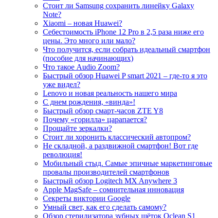
Стоит ли Samsung сохранить линейку Galaxy
Note?
Xiaomi – новая Huawei?
Себестоимость iPhone 12 Pro в 2,5 раза ниже его
цены. Это много или мало?
Что получится, если собрать идеальный смартфон
(пособие для начинающих)
Что такое Audio Zoom?
Быстрый обзор Huawei P smart 2021 – где-то я это
уже видел?
Lenovo и новая реальность нашего мира
С днем рождения, «винда»!
Быстрый обзор смарт-часов ZTE Y8
Почему «горилла» царапается?
Прощайте зеркалки?
Стоит ли хоронить классический автопром?
Не складной, а раздвижной смартфон! Вот где
революция!
Мобильный стыд. Самые эпичные маркетинговые
провалы производителей смартфонов
Быстрый обзор Logitech MX Anywhere 3
Apple MagSafe – сомнительная инновация
Секреты виктории Google
Умный свет, как его сделать самому?
Обзор стерилизатора зубных щёток Oclean S1