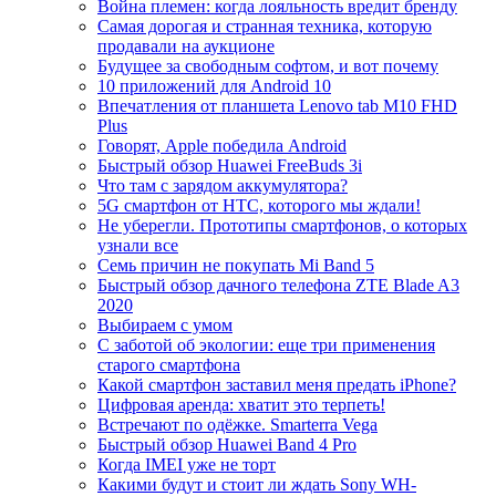
Война племен: когда лояльность вредит бренду
Самая дорогая и странная техника, которую
продавали на аукционе
Будущее за свободным софтом, и вот почему
10 приложений для Android 10
Впечатления от планшета Lenovo tab M10 FHD
Plus
Говорят, Apple победила Android
Быстрый обзор Huawei FreeBuds 3i
Что там с зарядом аккумулятора?
5G смартфон от HTC, которого мы ждали!
Не уберегли. Прототипы смартфонов, о которых
узнали все
Семь причин не покупать Mi Band 5
Быстрый обзор дачного телефона ZTE Blade A3
2020
Выбираем с умом
С заботой об экологии: еще три применения
старого смартфона
Какой смартфон заставил меня предать iPhone?
Цифровая аренда: хватит это терпеть!
Встречают по одёжке. Smarterra Vega
Быстрый обзор Huawei Band 4 Pro
Когда IMEI уже не торт
Какими будут и стоит ли ждать Sony WH-