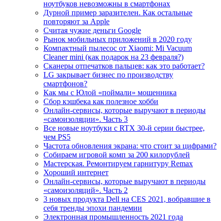
ноутбуков невозможны в смартфонах
Дурной пример заразителен. Как остальные
повторяют за Apple
Считая чужие деньги Google
Рынок мобильных приложений в 2020 году
Компактный пылесос от Xiaomi: Mi Vacuum
Cleaner mini (как подарок на 23 февраля?)
Сканеры отпечатков пальцев: как это работает?
LG закрывает бизнес по производству
смартфонов?
Как мы с Юлой «поймали» мошенника
Сбор кэшбека как полезное хобби
Онлайн-сервисы, которые выручают в периоды
«самоизоляции». Часть 3
Все новые ноутбуки с RTX 30-й серии быстрее,
чем PS5
Частота обновления экрана: что стоит за цифрами?
Собираем игровой комп за 200 килорублей
Мастерская. Ремонтируем гарнитуру Remax
Хороший интернет
Онлайн-сервисы, которые выручают в периоды
«самоизоляций». Часть 2
3 новых продукта Dell на CES 2021, вобравшие в
себя тренды эпохи пандемии
Электронная промышленность 2021 года