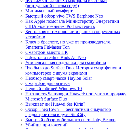
IFA 2020: 4 главных смартфона выставки
(виртуальной в этом году!)
Минимальный комфорт
Быстрый обзор vivo TWS Earphone Neo
Как Apple помогала Министерству Энергетики
США «кастомный» iPod мастерить
Бестолковые технологии и фишка современных
устройств
Ключ в браслете, но уже от производителя.
Smarterra FitMaster Ton
Смартфон вместо ПК
5 фактов о realme Buds Air Neo
Универсальная подставка для смартфона
Что было до Surface Duo. История смартфонов и
компьютеров с двумя экранами
Необзор смарт-часов Haylou Solar
Смартфон для бизнеса
Первый юбилей Windows 10
На зависть Samsung и Huawei: поступил в продажу
Microsoft Surface Duo
Выживет ли Huawei без Kirin?
Обзор TheoTown — бесплатный симулятор
градостроителя в духе SimCity
Быстрый обзор мобильного света Joby Beamo
Убийцы приложений