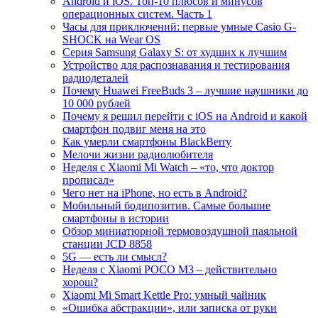
Android и iOS. Топ-10 плюсов и минусов
операционных систем. Часть 1
Часы для приключений: первые умные Casio G-
SHOCK на Wear OS
Серия Samsung Galaxy S: от худших к лучшим
Устройство для распознавания и тестирования
радиодеталей
Почему Huawei FreeBuds 3 – лучшие наушники до
10 000 рублей
Почему я решил перейти с iOS на Android и какой
смартфон подвиг меня на это
Как умерли смартфоны BlackBerry
Мелочи жизни радиолюбителя
Неделя с Xiaomi Mi Watch – «то, что доктор
прописал»
Чего нет на iPhone, но есть в Android?
Мобильный бодипозитив. Самые большие
смартфоны в истории
Обзор миниатюрной термовоздушной паяльной
станции JCD 8858
5G — есть ли смысл?
Неделя с Xiaomi POCO M3 – действительно
хорош?
Xiaomi Mi Smart Kettle Pro: умный чайник
«Ошибка абстракции», или записка от руки