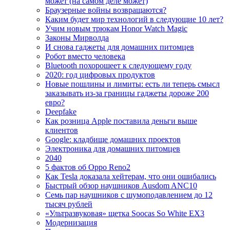
может (на самом деле может)
Браузерные войны возвращаются?
Каким будет мир технологий в следующие 10 лет?
Учим новым трюкам Honor Watch Magic
Законы Мирволда
И снова гаджеты для домашних питомцев
Робот вместо человека
Bluetooth похорошеет к следующему году
2020: год цифровых продуктов
Новые пошлины и лимиты: есть ли теперь смысл
заказывать из-за границы гаджеты дороже 200
евро?
Deepfake
Как розница Apple поставила деньги выше
клиентов
Google: кладбище домашних проектов
Электроника для домашних питомцев
2040
5 фактов об Oppo Reno2
Как Tesla доказала хейтерам, что они ошибались
Быстрый обзор наушников Ausdom ANC10
Семь пар наушников с шумоподавлением до 12
тысяч рублей
«Ультразвуковая» щетка Soocas So White EX3
Модернизация