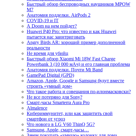
Быстрый обзор беспроводных наушников MPOW
M7
Анатомия подделки. AirPods 2
COVID-19 и IT
А Doom на нем пойдет?
Huawei P40 Pro: что известно и как Huawei
пытается нас заинтриговать
Angry Birds AR: хороший пример дополненной
реальности
Не время для убийц
Быстрый обзор Xiaomi Mi 18W Fast Charge
Powerbank 3 (10 000 мАч) и его главная проблема
Анатомия подделки. Почти Mi Band
GamePad Digital (GPD)
Amazon, Apple, Google и Samsung будут вместе
строить «умный дом»
Что такое работа и совещания по-илонмасковски?
Не все потеряно для Sony?
Смарт-часы Smarterra Aura Pro
Almalence
Кибериммунитет, или как защитить свой
смартфон от угроз
Что нового в LG V60 ThinQ 5G?
Samsung, Apple, смарт-часы…
Зачем покупать «умную» колонку для дома