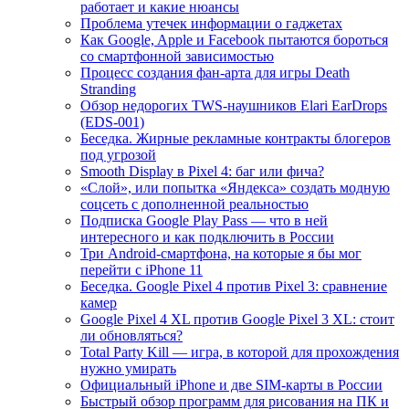
работает и какие нюансы
Проблема утечек информации о гаджетах
Как Google, Apple и Facebook пытаются бороться
со смартфонной зависимостью
Процесс создания фан-арта для игры Death
Stranding
Обзор недорогих TWS-наушников Elari EarDrops
(EDS-001)
Беседка. Жирные рекламные контракты блогеров
под угрозой
Smooth Display в Pixel 4: баг или фича?
«Слой», или попытка «Яндекса» создать модную
соцсеть с дополненной реальностью
Подписка Google Play Pass — что в ней
интересного и как подключить в России
Три Android-смартфона, на которые я бы мог
перейти с iPhone 11
Беседка. Google Pixel 4 против Pixel 3: сравнение
камер
Google Pixel 4 XL против Google Pixel 3 XL: стоит
ли обновляться?
Total Party Kill — игра, в которой для прохождения
нужно умирать
Официальный iPhone и две SIM-карты в России
Быстрый обзор программ для рисования на ПК и