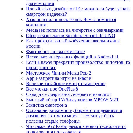
для компаний
Новый язык дизайна от LG: можно ли будет узнать
смартфон издалека?
Xiaomi исполнилось 10 лет. Чем запомнится
компания
MediaTek попалась на читерстве с бенчмарками
Обзор смарт-часов Smarterra SmartLife UNO
Как проходит онлайн-обучение школьников в
России
Фактов нет, но вы сжигайте?
Несколько интересных функций в Android 11
Если Huawei прекратит производство чипсетов, то
проиграют все
Мастерская. Чиним Meizu Pop 2
Apple запретила игры на iPhone
Великое китайское импортозамещение
Все утечки про OnePlus 8
Складные смартфоны: всерьез и надолго?
Быстрый обзор TWS-наушников MPOW M21
Зачистка смартфона
Охрана недвижимости, борьба с эпидемиями и
домашняя автоматизация – чем могут быть
полезны старые телефоны
Что такое 5G? Разбираемся в новой технологии с
точки зрения пользователя