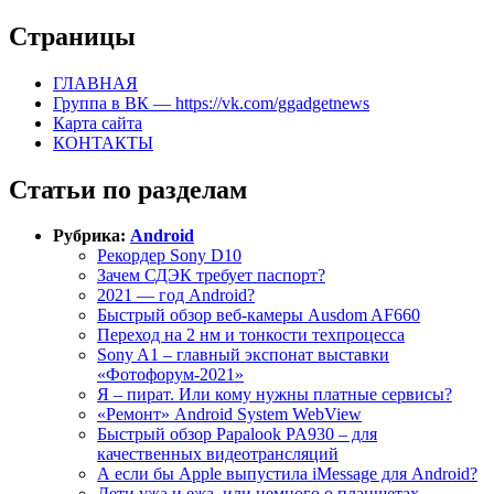
Страницы
ГЛАВНАЯ
Группа в ВК — https://vk.com/ggadgetnews
Карта сайта
КОНТАКТЫ
Статьи по разделам
Рубрика:
Android
Рекордер Sony D10
Зачем СДЭК требует паспорт?
2021 — год Android?
Быстрый обзор веб-камеры Ausdom AF660
Переход на 2 нм и тонкости техпроцесса
Sony A1 – главный экспонат выставки
«Фотофорум-2021»
Я – пират. Или кому нужны платные сервисы?
«Ремонт» Android System WebView
Быстрый обзор Papalook PA930 – для
качественных видеотрансляций
А если бы Apple выпустила iMessage для Android?
Дети ужа и ежа, или немного о планшетах