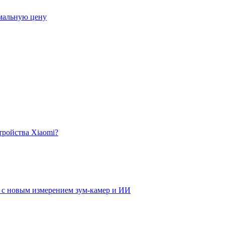
мальную цену
тройства Xiaomi?
а с новым измерением зум-камер и ИИ