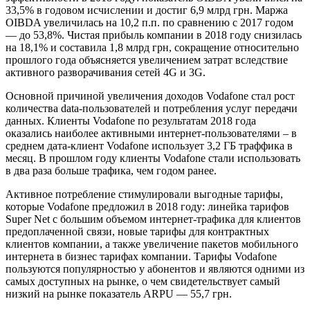
33,5% в годовом исчислении и достиг 6,9 млрд грн. Маржа
OIBDA увеличилась на 10,2 п.п. по сравнению с 2017 годом
— до 53,8%. Чистая прибыль компании в 2018 году снизилась
на 18,1% и составила 1,8 млрд грн, сокращение относительно
прошлого года объясняется увеличением затрат вследствие
активного разворачивания сетей 4G и 3G.
Основной причиной увеличения доходов Vodafone стал рост
количества data-пользователей и потребления услуг передачи
данных. Клиенты Vodafone по результатам 2018 года
оказались наиболее активными интернет-пользователями – в
среднем дата-клиент Vodafone использует 3,2 ГБ траффика в
месяц. В прошлом году клиенты Vodafone стали использовать
в два раза больше трафика, чем годом ранее.
Активное потребление стимулировали выгодные тарифы,
которые Vodafone предложил в 2018 году: линейка тарифов
Super Net с большим объемом интернет-трафика для клиентов
предоплаченной связи, новые тарифы для контрактных
клиентов компании, а также увеличение пакетов мобильного
интернета в бизнес тарифах компании. Тарифы Vodafone
пользуются популярностью у абонентов и являются одними из
самых доступных на рынке, о чем свидетельствует самый
низкий на рынке показатель ARPU — 55,7 грн.