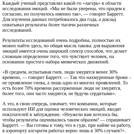
Каждый ученый представлял какой-то «лагерь» в области
исследования эмоций. «Мы не были уверены, что придем к
согласию, но получилось именно так», — говорит Барретт.
Для изучения данных потребовалось два года, а доклад
охватывал результаты более тысячи различных
исследований.
Результаты исследований очень подробны, полностью их
можно найти здесь, но общая мысль такова: для выражения
эмоций имеется очень широкий спектр способов, что делает
сложным определение того, что чувствует человек, на
основании простого набора мимических движений.
«В среднем, испытывая гнев, люди хмурятся менее 30%
времени, — говорит Барретт. — Так что нахмуренные брови –
не проявление гнева, а лишь одно из многих проявлений. То
есть более 70% времени рассерженные люди не хмурятся,
более того, они часто хмурятся, не будучи сердитыми».
А это, в свою очередь, означает, что компании, которые
используют ИИ для оценки человеческих эмоций, вводят
покупателей в заблуждение. «Неужели вам хотелось бы,
чтобы результаты оценивались таким образом? — спрашивает
Барретт. — Вы готовы к тому, что в суде, при найме на работу,
в аэропорту алгоритм работал верно лишь в 30% случаев?».