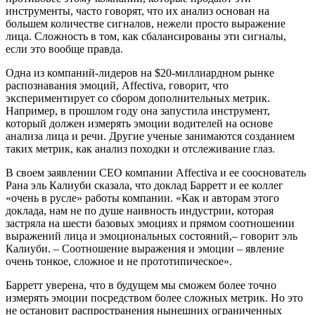
инструменты, часто говорят, что их анализ основан на
большем количестве сигналов, нежели просто выражение
лица. Сложность в том, как сбалансированы эти сигналы,
если это вообще правда.
Одна из компаний-лидеров на $20-миллиардном рынке
распознавания эмоций, Affectiva, говорит, что
экспериментирует со сбором дополнительных метрик.
Например, в прошлом году она запустила инструмент,
который должен измерять эмоции водителей на основе
анализа лица и речи. Другие ученые занимаются созданием
таких метрик, как анализ походки и отслеживание глаз.
В своем заявлении CEO компании Affectiva и ее сооснователь
Рана эль Калиуби сказала, что доклад Барретт и ее коллег
«очень в русле» работы компании. «Как и авторам этого
доклада, нам не по душе наивность индустрии, которая
застряла на шести базовых эмоциях и прямом соотношении
выражений лица и эмоциональных состояний,– говорит эль
Калиуби. – Соотношение выражения и эмоции – явление
очень тонкое, сложное и не прототипическое».
Барретт уверена, что в будущем мы сможем более точно
измерять эмоции посредством более сложных метрик. Но это
не остановит распространения нынешних ограниченных