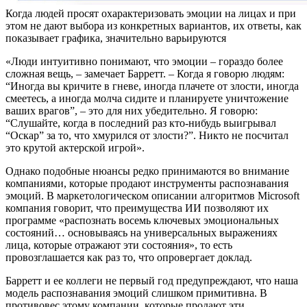
Когда людей просят охарактеризовать эмоции на лицах и при
этом не дают выбора из конкретных вариантов, их ответы, как
показывает графика, значительно варьируются
«Люди интуитивно понимают, что эмоции – гораздо более
сложная вещь, – замечает Барретт. – Когда я говорю людям:
“Иногда вы кричите в гневе, иногда плачете от злости, иногда
смеетесь, а иногда молча сидите и планируете уничтожение
ваших врагов”, – это для них убедительно. Я говорю:
“Слушайте, когда в последний раз кто-нибудь выигрывал
“Оскар” за то, что хмурился от злости?”. Никто не посчитал
это крутой актерской игрой».
Однако подобные нюансы редко принимаются во внимание
компаниями, которые продают инструменты распознавания
эмоций. В маркетологическом описании алгоритмов Microsoft
компания говорит, что преимущества ИИ позволяют их
программе «распознать восемь ключевых эмоциональных
состояний… основываясь на универсальных выражениях
лица, которые отражают эти состояния», то есть
провозглашается как раз то, что опровергает доклад.
Барретт и ее коллеги не первый год предупреждают, что наша
модель распознавания эмоций слишком примитивна. В
противовес этому компании, которые продают эти