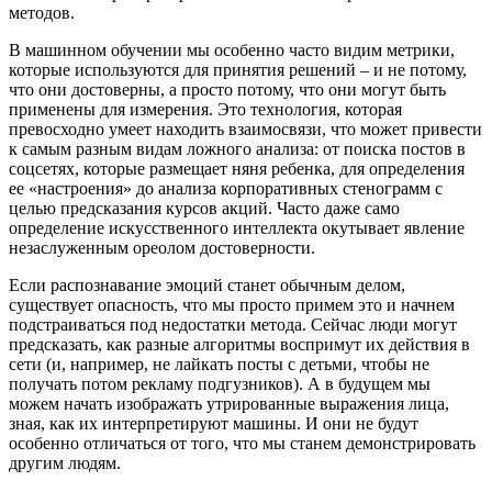
методов.
В машинном обучении мы особенно часто видим метрики,
которые используются для принятия решений – и не потому,
что они достоверны, а просто потому, что они могут быть
применены для измерения. Это технология, которая
превосходно умеет находить взаимосвязи, что может привести
к самым разным видам ложного анализа: от поиска постов в
соцсетях, которые размещает няня ребенка, для определения
ее «настроения» до анализа корпоративных стенограмм с
целью предсказания курсов акций. Часто даже само
определение искусственного интеллекта окутывает явление
незаслуженным ореолом достоверности.
Если распознавание эмоций станет обычным делом,
существует опасность, что мы просто примем это и начнем
подстраиваться под недостатки метода. Сейчас люди могут
предсказать, как разные алгоритмы воспримут их действия в
сети (и, например, не лайкать посты с детьми, чтобы не
получать потом рекламу подгузников). А в будущем мы
можем начать изображать утрированные выражения лица,
зная, как их интерпретируют машины. И они не будут
особенно отличаться от того, что мы станем демонстрировать
другим людям.