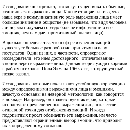
Исследование не отрицает, что могут существовать обычные,
«типичные» выражения лица. Как не отрицает и того, что
наша вера в коммуникативную роль выражения лица имеет
большое значение в обществе (не забываем, что видя человека
лично, мы получаем гораздо больше информации о его
эмоциях, чем нам дает примитивный анализ лица).
В докладе определяется, что в сфере изучения эмоций
существует большое разнообразие принятых на веру
постулатов. Один из них, в частности, опровергают
исследователи, это идея достоверного «отпечатывания»
эмоции через выражение лица. Данная теория уходит корнями
в работу психолога Пола Экмана 1960-х гг., которую ученый
позже развил.
Исследования, которые показывают устойчивую корреляцию
между определенными выражениями лица и эмоциями,
зачастую основаны на неверной методологии, как говорится
в докладе. Например, они задействуют актеров, которые
используют преувеличенные выражения лица в качестве
отправной точки для отображения эмоций. И когда
подопытных просят обозначить эти выражения, им часто
предоставляют ограниченный выбор эмоций, что приводит
их к определенному согласию.