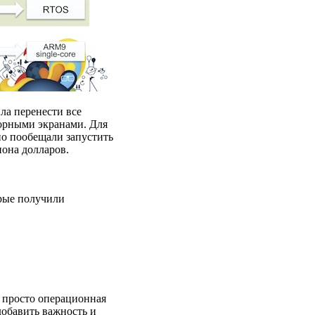
ла перенести все
орными экранами. Для
но пообещали запустить
иона долларов.
орые получили
е просто операционная
добавить важность и