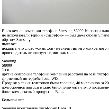
В рекламной компании телефона Samsung S8000 Jet специально
не использовали термин «смартфон» — был даже слоган Smarter
образом Samsung
пыталась
показать, что слово «смартфон» не значит ничего конкретного
производитель использует термин как хочет.
Samsung
S8000
Jet и
другие сенсорные телефоны компании работали на базе платфор
фирменный интерфейс TouchWIZ.
Продажи у таких телефонов были хорошие, 40 миллионов за 200
долгосрочной выгоды нужно было придумать что-то посерьезне
более комплексный продукт — Bada.
Большой шаг
Samsung представила платформу Bada 10