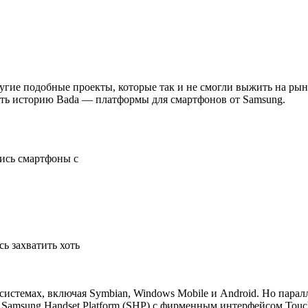
е подобные проекты, которые так и не смогли выжить на рынке. 
ить историю Bada — платформы для смартфонов от Samsung.
лись смартфоны с
ь захватить хоть
стемах, включая Symbian, Windows Mobile и Android. Но парал
 Samsung Handset Platform (SHP) с фирменным интерфейсом Tou