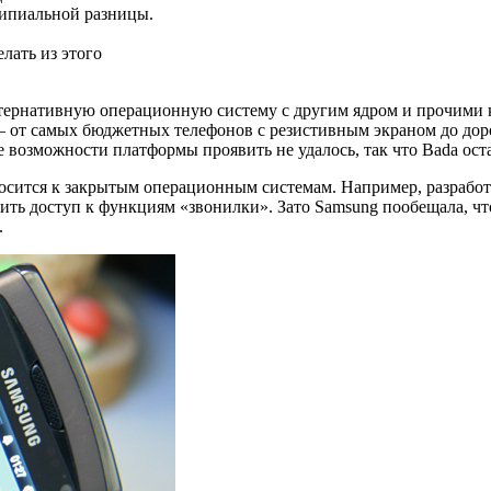
ципиальной разницы.
лать из этого
тернативную операционную систему с другим ядром и прочими к
— от самых бюджетных телефонов с резистивным экраном до до
се возможности платформы проявить не удалось, так что Bada ос
носится к закрытым операционным системам. Например, разработ
ть доступ к функциям «звонилки». Зато Samsung пообещала, что 
.