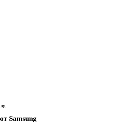
ung
от Samsung