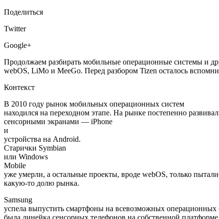
Поделиться
Twitter
Google+
Продолжаем разбирать мобильные операционные системы и други
webOS, LiMo и MeeGo. Перед разбором Tizen осталось вспомн
Контекст
В 2010 году рынок мобильных операционных систем
находился на переходном этапе. На рынке постепенно развива
сенсорными экранами — iPhone
и
устройства на Android.
Старички Symbian
или Windows
Mobile
уже умерли, а остальные проекты, вроде webOS, только пыталис
какую-то долю рынка.
Samsung
успела выпустить смартфоны на всевозможных операционных си
была линейка сенсорных телефонов на собственной платформе