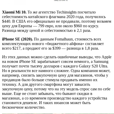
Xiaomi Mi 10.
То же агентство Techinsights посчитало
себестоимость китайского флагмана 2020 года, получилось
$440. В США его официально не продавали, поэтому возьмем
цену для Европы — 799 евро, или около $960 по курсу.
Разница между ценой и себестоимостью в 2,1 раза.
iPhone SE (2020).
По данным Fomalhaun, стоимость всех
комплектующих нового «бюджетного айфона» составляет
всего $217, а продают его за $399 — разница в 1,8 раза.
Из этих данных можно сделать ошибочные выводы, что Apple
на новом iPhone SE зарабатывает совсем немного, а Samsung
получает почти тысячу долларов с каждого Galaxy S20 Ultra.
Но в реальности все намного сложнее. Одна компания может,
например, снизить закупочную цену для магазинов, чтобы у
продавцов было больше стимула продавать именно их
технику. А для другого смартфона могут завысить
закупочную цену, потому что на эту модель спрос сам по себе
выше. Еще не стоит забывать, что бывают скидки в
магазинах, а со временем производство каждого устройства
становится дешевле. И таких нюансов может быть
бесконечное количество.