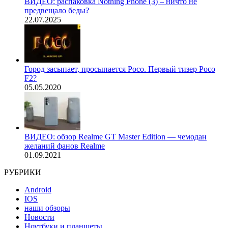
ВИДЕО: распаковка Nothing Phone (3) – ничто не
предвещало беды?
22.07.2025
Город засыпает, просыпается Poco. Первый тизер Poco
F2?
05.05.2020
ВИДЕО: обзор Realme GT Master Edition — чемодан
желаний фанов Realme
01.09.2021
РУБРИКИ
Android
IOS
наши обзоры
Новости
Ноутбуки и планшеты