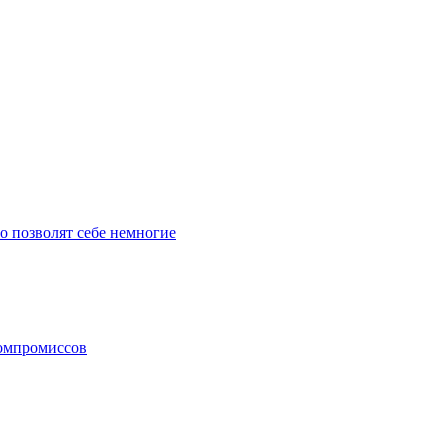
го позволят себе немногие
компромиссов