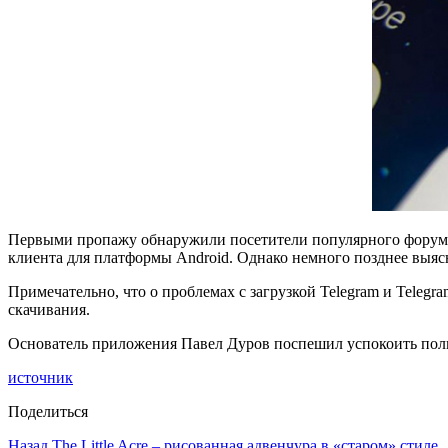
Первыми пропажу обнаружили посетители популярного форума R
клиента для платформы Android. Однако немного позднее выяс
Примечательно, что о проблемах с загрузкой Telegram и Telegr
скачивания.
Основатель приложения Павел Дуров поспешил успокоить польз
источник
Поделиться
Назад
The Little Acre – рисованная адвенчура в «старом» стиле