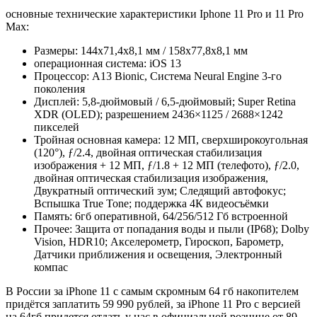
основные технические характеристики Iphone 11 Pro и 11 Pro
Max:
Размеры: 144х71,4х8,1 мм / 158х77,8х8,1 мм
операционная система: iOS 13
Процессор: A13 Bionic, Система Neural Engine 3‑го
поколения
Дисплей: 5,8-дюймовый / 6,5-дюймовый; Super Retina
XDR (OLED); разрешением 2436×1125 / 2688×1242
пикселей
Тройная основная камера: 12 МП, сверхширокоугольная
(120°), ƒ/2.4, двойная оптическая стабилизация
изображения + 12 МП, ƒ/1.8 + 12 МП (телефото), ƒ/2.0,
двойная оптическая стабилизация изображения,
Двукратный оптический зум; Следящий автофокус;
Вспышка True Tone; поддержка 4К видеосъёмки
Память: 6гб оперативной, 64/256/512 Гб встроенной
Прочее: Защита от попадания воды и пыли (IP68); Dolby
Vision, HDR10; Акселерометр, Гироскоп, Барометр,
Датчики приближения и освещения, Электронный
компас
В России за iPhone 11 с самым скромным 64 гб накопителем
придётся заплатить 59 990 рублей, за iPhone 11 Pro с версией
на 64гб придется отдать у нас в официальной рознице от 89