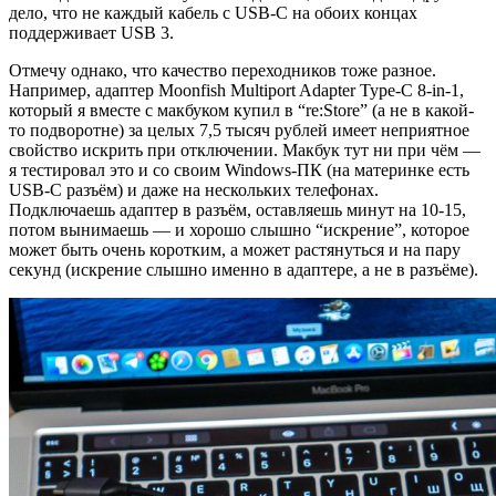
дело, что не каждый кабель с USB-C на обоих концах
поддерживает USB 3.
Отмечу однако, что качество переходников тоже разное.
Например, адаптер Moonfish Multiport Adapter Type-C 8-in-1,
который я вместе с макбуком купил в “re:Store” (а не в какой-
то подворотне) за целых 7,5 тысяч рублей имеет неприятное
свойство искрить при отключении. Макбук тут ни при чём —
я тестировал это и со своим Windows-ПК (на материнке есть
USB-C разъём) и даже на нескольких телефонах.
Подключаешь адаптер в разъём, оставляешь минут на 10-15,
потом вынимаешь — и хорошо слышно “искрение”, которое
может быть очень коротким, а может растянуться и на пару
секунд (искрение слышно именно в адаптере, а не в разъёме).