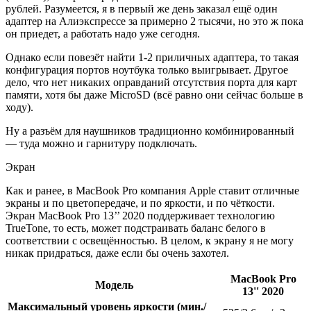
рублей. Разумеется, я в первый же день заказал ещё один
адаптер на Алиэкспрессе за примерно 2 тысячи, но это ж пока
он приедет, а работать надо уже сегодня.
Однако если повезёт найти 1-2 приличных адаптера, то такая
конфигурация портов ноутбука только выигрывает. Другое
дело, что нет никаких оправданий отсутствия порта для карт
памяти, хотя бы даже MicroSD (всё равно они сейчас больше в
ходу).
Ну а разъём для наушников традиционно комбинированный
— туда можно и гарнитуру подключать.
Экран
Как и ранее, в MacBook Pro компания Apple ставит отличные
экраны и по цветопередаче, и по яркости, и по чёткости.
Экран MacBook Pro 13’’ 2020 поддерживает технологию
TrueTone, то есть, может подстраивать баланс белого в
соответствии с освещённостью. В целом, к экрану я не могу
никак придраться, даже если бы очень захотел.
MacBook Pro
Модель
13'' 2020
Максимальный уровень яркости (мин./