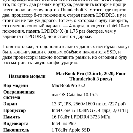
это, по сути, два разных ноутбука, различить которые проще
всего по количеству портов Thunderbolt 3. У того, где портов
два, процессор 8-го поколения, старая память LPDDR3, ну и
стоит он не так уж дорого. Тот же, о котором я буду говорить,
это именно топовый вариант — 4 порта, процессор Intel 10-го
поколения, память LPDDR4X (в 1,75 раз быстрее, чем у
варианта с LPDDR3), но и стоит он дороже.
Понятно также, что дополнительно у данных ноутбуков могут
быть конфигурации с разным объёмом накопителя SSD, и
даже процессоры можно поставить разные, но сегодня я буду
рассматривать такую конфигурацию:
MacBook Pro (13-inch, 2020, Four
Название модели
Thunderbolt 3 ports)
Код модели
MacBookPro16,2
Операционная
macOS Catalina 10.15.5
система
Экран
13,3'', IPS, 2560×1600 пикс. (227 ppi)
Процессор
Intel Core i5-1038NG7, 4 ядра, 2,0 ГГц
Память
16 Гбайт LPDDR4 3733 МГц
Видеокарта
Intel Iris Plus
Накопитель
1 Тбайт Apple SSD