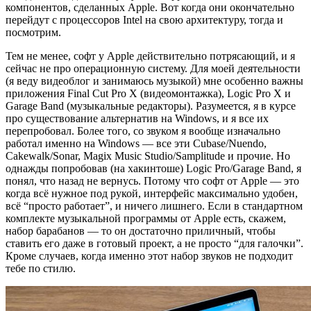
компонентов, сделанных Apple. Вот когда они окончательно
перейдут с процессоров Intel на свою архитектуру, тогда и
посмотрим.
Тем не менее, софт у Apple действительно потрясающий, и я
сейчас не про операционную систему. Для моей деятельности
(я веду видеоблог и занимаюсь музыкой) мне особенно важны
приложения Final Cut Pro X (видеомонтажка), Logic Pro X и
Garage Band (музыкальные редакторы). Разумеется, я в курсе
про существование альтернатив на Windows, и я все их
перепробовал. Более того, со звуком я вообще изначально
работал именно на Windows — все эти Cubase/Nuendo,
Cakewalk/Sonar, Magix Music Studio/Samplitude и прочие. Но
однажды попробовав (на хакинтоше) Logic Pro/Garage Band, я
понял, что назад не вернусь. Потому что софт от Apple — это
когда всё нужное под рукой, интерфейс максимально удобен,
всё “просто работает”, и ничего лишнего. Если в стандартном
комплекте музыкальной программы от Apple есть, скажем,
набор барабанов — то он достаточно приличный, чтобы
ставить его даже в готовый проект, а не просто “для галочки”.
Кроме случаев, когда именно этот набор звуков не подходит
тебе по стилю.