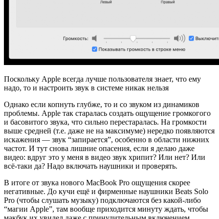
Поскольку Apple всегда лучше пользователя знает, что ему
надо, то и настроить звук в системе никак нельзя
Однако если копнуть глубже, то и со звуком из динамиков
проблемы. Apple так старалась создать ощущение громкогого
и басовитого звука, что сильно перестаралась. На громкости
выше средней (т.е. даже не на максимуме) нередко появляются
искажения — звук “запирается”, особенно в области нижних
частот. И тут снова лишние опасения, если я делаю даже
видео: вдруг это у меня в видео звук хрипит? Или нет? Или
всё-таки да? Надо включать наушники и проверять.
В итоге от звука нового MacBook Pro ощущения скорее
негативные. До кучи ещё и фирменные наушники Beats Solo
Pro (чтобы слушать музыку) подключаются без какой-либо
“магии Apple”, там вообще приходится минуту ждать, чтобы
макбук их увидел даже с принудительным включением