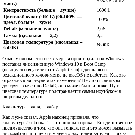
535/3,6 кд/м2
макс.)
Контрастность (больше = лучше)
1600:1
Цветовой охват (sRGB) (90-100% —
100%
идеал, больше = хуже)
DeltaE (меньше = лучше)
2,06
Гамма (идеальная — 2,2)
2,2
Цветовая температура (идеальная =
6800К
6500K)
Отмечу однако, что все замеры я производил под Windows —
поставил лицензионную Windows 10 в Boot Camp
(официальная утилита от Apple). Софт для нашего
редакционного колориметра на macOS не работает. Как это
отразилось на результатах измерения? Не стоит слишком
доверять значению DeltaE, оно может быть и ниже. Ну и
цветовая температура подстраивается самим ноутбуком в
широком диапазоне.
Клавиатура, тачпад, тачбар
Как я уже сказал, Apple наконец признала, что
клавиатура-”бабочка” — это полный провал. Её единственное
преимущество в том, что она тонкая, но и это может вызывать
дискомфорт при печати у некоторых пользователей — из-за