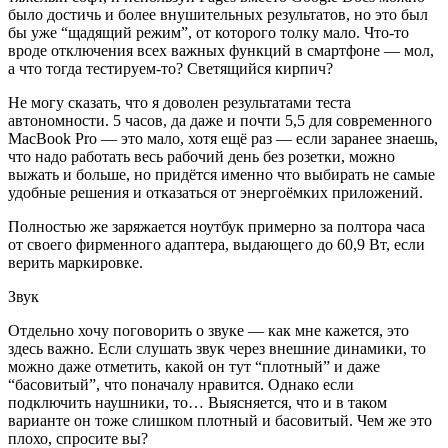
было достичь и более внушительных результатов, но это был
бы уже “щадящий режим”, от которого толку мало. Что-то
вроде отключения всех важных функций в смартфоне — мол,
а что тогда тестируем-то? Светящийся кирпич?
Не могу сказать, что я доволен результатами теста
автономности. 5 часов, да даже и почти 5,5 для современного
MacBook Pro — это мало, хотя ещё раз — если заранее знаешь,
что надо работать весь рабочий день без розетки, можно
выжать и больше, но придётся именно что выбирать не самые
удобные решения и отказаться от энергоёмких приложений.
Полностью же заряжается ноутбук примерно за полтора часа
от своего фирменного адаптера, выдающего до 60,9 Вт, если
верить маркировке.
Звук
Отдельно хочу поговорить о звуке — как мне кажется, это
здесь важно. Если слушать звук через внешние динамики, то
можно даже отметить, какой он тут “плотный” и даже
“басовитый”, что поначалу нравится. Однако если
подключить наушники, то… Выясняется, что и в таком
варианте он тоже слишком плотный и басовитый. Чем же это
плохо, спросите вы?