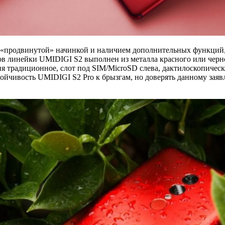
 «продвинутой» начинкой и наличием дополнительных функций, 
в линейки UMIDIGI S2 выполнен из металла красного или черног
ия традиционное, слот под SIM/MicroSD слева, дактилоскопичес
ойчивость UMIDIGI S2 Pro к брызгам, но доверять данному заяв