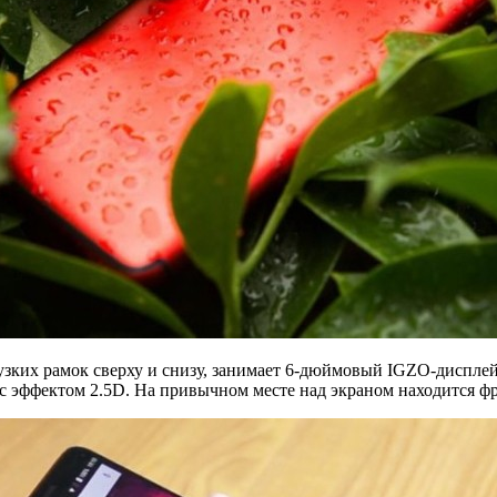
зких рамок сверху и снизу, занимает 6-дюймовый IGZO-дисплей 
 4 с эффектом 2.5D. На привычном месте над экраном находится 