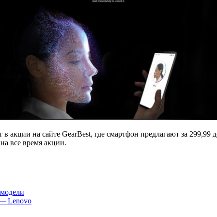
в акции на сайте GearBest, где смартфон предлагают за 299,99 до
 на все время акции.
 модели
 — Lenovo