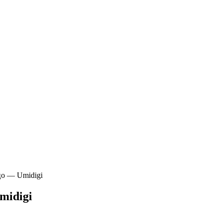
цо — Umidigi
midigi