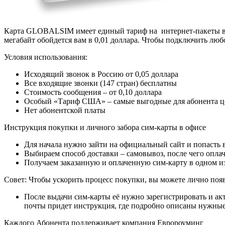
Карта GLOBALSIM имеет единый тариф на интернет-пакеты в 71
мегабайт обойдется вам в 0,01 доллара. Чтобы подключить люб
Условия использования:
Исходящий звонок в Россию от 0,05 доллара
Все входящие звонки (147 стран) бесплатны
Стоимость сообщения – от 0,10 доллара
Особый «Тариф США» – самые выгодные для абонента це
Нет абонентской платы
Инструкция покупки и личного забора сим-карты в офисе
Для начала нужно зайти на официальный сайт и попасть в
Выбираем способ доставки – самовывоз, после чего опл
Получаем заказанную и оплаченную сим-карту в одном и
Совет: Чтобы ускорить процесс покупки, вы можете лично появ
После выдачи сим-карты её нужно зарегистрировать и акти
почты придет инструкция, где подробно описаны нужные
Каждого Абонента поддерживает компания Евророуминг