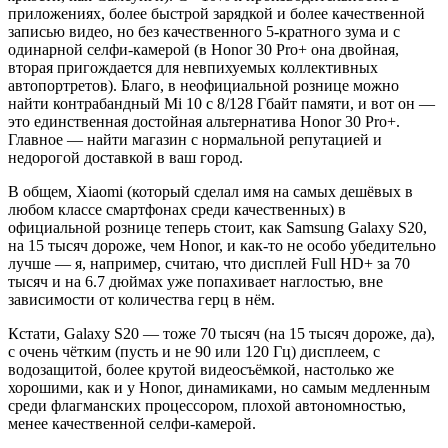
приложениях, более быстрой зарядкой и более качественной
записью видео, но без качественного 5-кратного зума и с
одинарной селфи-камерой (в Honor 30 Pro+ она двойная,
вторая пригождается для невпихуемых коллективных
автопортретов). Благо, в неофициальной рознице можно
найти контрабандный Mi 10 с 8/128 Гбайт памяти, и вот он —
это единственная достойная альтернатива Honor 30 Pro+.
Главное — найти магазин с нормальной репутацией и
недорогой доставкой в ваш город.
В общем, Xiaomi (который сделал имя на самых дешёвых в
любом классе смартфонах среди качественных) в
официальной рознице теперь стоит, как Samsung Galaxy S20,
на 15 тысяч дороже, чем Honor, и как-то не особо убедительно
лучше — я, например, считаю, что дисплей Full HD+ за 70
тысяч и на 6.7 дюймах уже попахивает наглостью, вне
зависимости от количества герц в нём.
Кстати, Galaxy S20 — тоже 70 тысяч (на 15 тысяч дороже, да),
с очень чётким (пусть и не 90 или 120 Гц) дисплеем, с
водозащитой, более крутой видеосъёмкой, настолько же
хорошими, как и у Honor, динамиками, но самым медленным
среди флагманских процессором, плохой автономностью,
менее качественной селфи-камерой.