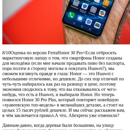
8/10Оценка по версии FerraHonor 30 Pro+Если отбросить
маркетинговую лапшу о том, что смартфоны Honor созданы
для молодёжи (если мне начали продавать пиво без паспорта,
пора ползти в сторону могилы и покупать Huawei?), мы
сможем взглянуть правде в глаза: Honor — это Huawei с
небольшими отличиями, но дешевле. До сих пор отличий по
чуть-чуть набиралось как раз на разницу в цене, поэтому
экономия сводилось к тому, что вы отказывались от чего-
нибудь, что есть в Huawei, и выбирали Honor. Но теперь
появился Honor 30 Pro Plus, который повторяет новейшую
«хуавеевскую топ-модель» в мельчайших деталях, а стоит на
целых 15 тысяч рублей дешевле. И мы сейчас расскажем вам,
в чём заключается прикол.А что, Aliexpress уже отменили?
Давным-давно, когда деревья были большими, на улицу