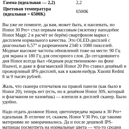
Гамма (идеальная — 2,2)
2,2
Цветовая температура
6500К
(идеальная = 6500K)
Вы уже не помните, да вам, может быть, и наплевать, но
Honor 30 Pro+ стал первым массовым (экзотику наподобие
Honor Magic 2 в расчёт не берём) смартфоном марки с
дисплеем нормального качества. Это OLED-дисплей с
диагональю 6,57” и разрешением 2340 x 1080 пикселей.
Модные высокие частоты обновлений тоже на месте: 90 Гц
для экрана и 180 Гц для сенсорного слоя. До сегодняшнего
дня Honor всегда был «бедным родственником» на фоне
Huawei, и даже в флагманский Honor 20 Pro ставил дешёвый и
прожорливый IPS-дисплей, как в каком-нибудь Xiaomi Redmi
8 за 9 тысяч рублей.
Жаль, что сканера отпечатков на правой панели (как было в
Honor 20), теперь нет (есть, но в дешёвом Honor 30S, который
и флагманом не назовёшь) — влепили в дисплей сканер. Было
удобно.
Надо отдать должное Honor, цветопередача экрана в 30 Pro+
идеальная. В отличие от, скажем, Honor V30 Pro, где такими
материями не заморачивались. Да и после дешевой IPS-
матрицы посмотреть на нормальные цвета — что-то сродни