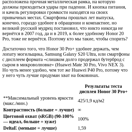
расположена прочная металлическая рамка, на которую
должны приходиться удары при падении. И кнопка питания,
и качель регулировки громкости находятся на своих
привычных местах. Смартфоны прошлых лет выпуска,
конечно, гораздо удобнее в обращении и компактнее, но
великий русский мудрец постановил, что никто никогда не
вернётся в 2007 год, да и в 2019, к более удобному Honor 20
Pro, тоже не вернётся. Поэтому кто мы такие, чтобы спорить?
Достаточно того, что Honor 30 Pro+ удобнее держать, чем
лопату могильщика, Samsung Galaxy S20 Ultra, или смартфоны
с дисплеем формата «слишком долго продержал бутерброд с
сыром в микроволновке» (Huawei Mate 30 Pro, Vivo NEX 3).
Но чуть менее удобно, чем тот же Huawei P40 Pro, потому что
у него чуть лучше продуман хват на боковинах.
Результаты теста
дисплея Honor 30 Pro+
**Максимальный уровень яркости
425/1,9 кд/м2
(макс./мин.)
Контрастность (больше = лучше)
∞
Цветовой охват (sRGB) (90-100%
100%
— идеал, больше = хуже)
DeltaE (меньше = лучше)
1,59