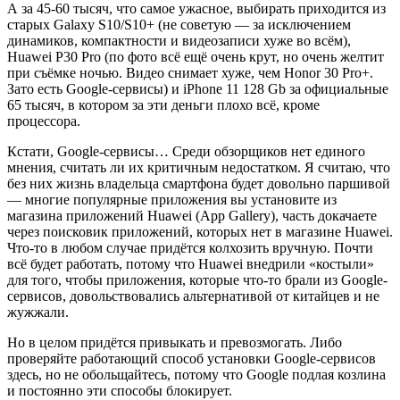
А за 45-60 тысяч, что самое ужасное, выбирать приходится из
старых Galaxy S10/S10+ (не советую — за исключением
динамиков, компактности и видеозаписи хуже во всём),
Huawei P30 Pro (по фото всё ещё очень крут, но очень желтит
при съёмке ночью. Видео снимает хуже, чем Honor 30 Pro+.
Зато есть Google-сервисы) и iPhone 11 128 Gb за официальные
65 тысяч, в котором за эти деньги плохо всё, кроме
процессора.
Кстати, Google-сервисы… Среди обзорщиков нет единого
мнения, считать ли их критичным недостатком. Я считаю, что
без них жизнь владельца смартфона будет довольно паршивой
— многие популярные приложения вы установите из
магазина приложений Huawei (App Gallery), часть докачаете
через поисковик приложений, которых нет в магазине Huawei.
Что-то в любом случае придётся колхозить вручную. Почти
всё будет работать, потому что Huawei внедрили «костыли»
для того, чтобы приложения, которые что-то брали из Google-
сервисов, довольствовались альтернативой от китайцев и не
жужжали.
Но в целом придётся привыкать и превозмогать. Либо
проверяйте работающий способ установки Google-сервисов
здесь, но не обольщайтесь, потому что Google подлая козлина
и постоянно эти способы блокирует.