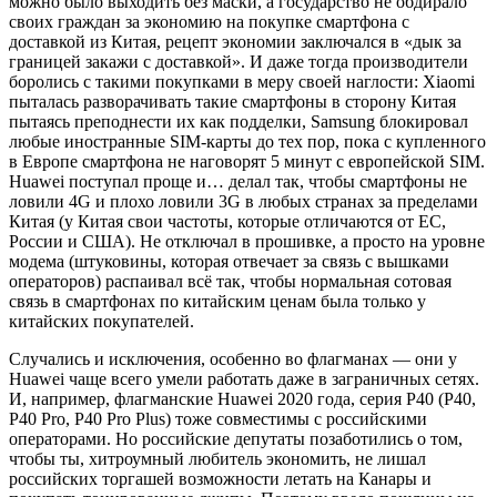
можно было выходить без маски, а государство не обдирало
своих граждан за экономию на покупке смартфона с
доставкой из Китая, рецепт экономии заключался в «дык за
границей закажи с доставкой». И даже тогда производители
боролись с такими покупками в меру своей наглости: Xiaomi
пыталась разворачивать такие смартфоны в сторону Китая
пытаясь преподнести их как подделки, Samsung блокировал
любые иностранные SIM-карты до тех пор, пока с купленного
в Европе смартфона не наговорят 5 минут с европейской SIM.
Huawei поступал проще и… делал так, чтобы смартфоны не
ловили 4G и плохо ловили 3G в любых странах за пределами
Китая (у Китая свои частоты, которые отличаются от ЕС,
России и США). Не отключал в прошивке, а просто на уровне
модема (штуковины, которая отвечает за связь с вышками
операторов) распаивал всё так, чтобы нормальная сотовая
связь в смартфонах по китайским ценам была только у
китайских покупателей.
Случались и исключения, особенно во флагманах — они у
Huawei чаще всего умели работать даже в заграничных сетях.
И, например, флагманские Huawei 2020 года, серия P40 (P40,
P40 Pro, P40 Pro Plus) тоже совместимы с российскими
операторами. Но российские депутаты позаботились о том,
чтобы ты, хитроумный любитель экономить, не лишал
российских торгашей возможности летать на Канары и