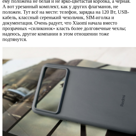
ему положена не белая и не ярко-цветастая коробка, а чёрная.
А вот урезанный комплект, как у других флагманов, не
положен. Тут всё на месте: телефон, зарядка на 120 Вт, USB-
кабель, классный серенький чехольчик, SIM-иголка и
документация. Очень радует, что Xiaomi начала вместо
прозрачных «силиконок» класть более долговечные чехлы;
надеюсь, другие компании в этом отношении тоже
подтянутся.