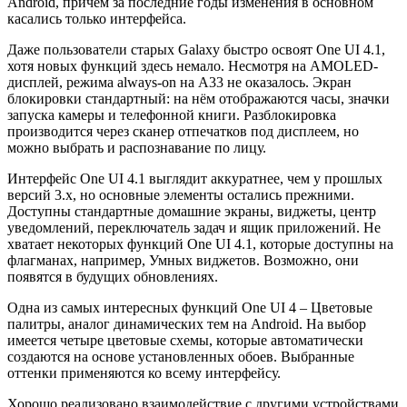
Android, причём за последние годы изменения в основном
касались только интерфейса.
Даже пользователи старых Galaxy быстро освоят One UI 4.1,
хотя новых функций здесь немало. Несмотря на AMOLED-
дисплей, режима always-on на A33 не оказалось. Экран
блокировки стандартный: на нём отображаются часы, значки
запуска камеры и телефонной книги. Разблокировка
производится через сканер отпечатков под дисплеем, но
можно выбрать и распознавание по лицу.
Интерфейс One UI 4.1 выглядит аккуратнее, чем у прошлых
версий 3.x, но основные элементы остались прежними.
Доступны стандартные домашние экраны, виджеты, центр
уведомлений, переключатель задач и ящик приложений. Не
хватает некоторых функций One UI 4.1, которые доступны на
флагманах, например, Умных виджетов. Возможно, они
появятся в будущих обновлениях.
Одна из самых интересных функций One UI 4 – Цветовые
палитры, аналог динамических тем на Android. На выбор
имеется четыре цветовые схемы, которые автоматически
создаются на основе установленных обоев. Выбранные
оттенки применяются ко всему интерфейсу.
Хорошо реализовано взаимодействие с другими устройствами