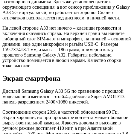
разговорного динамика. Здесь же установлен датчик
окружающего освещения, а вот сенсор приближения у Galaxy
A33 5G виртуальный, но работает он хорошо. Сканер
отпечатков располагается под дисплеем, в нижней части.
На левой стороне A33 нет ничего – клавиши громкости и
включения оказались справа. На верхней грани вы найдёте
гибридный слот SIM-карт и микрофон, на нижней – основной
динамик, ещё один микрофон и разъём USB-C. Размеры
159.7×74×8.1 мм, а масса – 186 грамм, примерно как у
прошлого Samsung Galaxy A32. Габариты небольшие,
устройство помещается в любой карман. Качество сборки
тоже высокое.
Экран смартфона
Дисплей Samsung Galaxy A33 5G по сравнению с прошлой
моделью не изменился – это 6.4-дюймовая Super AMOLED-
панель разрешением 2400×1080 пикселей.
Соотношение сторон 20:9, а частотой обновления 90 Гц.
Экран хороший, но при просмотре контента мешает большой
вырез фронтальной камеры. Яркость довольно высокая: в
ручном режиме достигает 410 нит, а при Адаптивной
настройке – 730 нит. Минимальная яркость опускается до 1.8