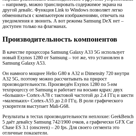
– например, можно транслировать содержимое экрана на
другой девайс. Функция Link to Windows позволяет легко
обмениваться с компьютером изображениями, отвечать на
уведомления и звонить. А вот режима Samsung DeX нет –
доступен только на флагманах.
Производительность компонентов
В качестве процессора Samsung Galaxy A33 5G использует
новый Exynos 1280 от Samsung – тот же, что установлен в
Samsung Galaxy A53.
Он намного мощнее Helio G80 в A32 и Dimensity 720 внутри
A32 5G, поэтому можно рассчитывать на прирост
производительности. Произведён Exynos 1280 по 5-нм
техпроцессу от Samsung и работает на восьми ядрах: двух
«больших» Cortex-A78 с тактовой частотой до 2.4 ГГц и шести
«маленьких» Cortex-A55 до 2.0 ГГц. В роли графического
ускорителя выступает Mali-G68.
Результаты в тестах производительности неплохие: GeekBench
5 даёт девайсу Samsung 742/1900 очков, а графически GFX Car
Chase ES 3.1 (onscreen) – 20 fps. Для своего сегмента это
отличные показатели.