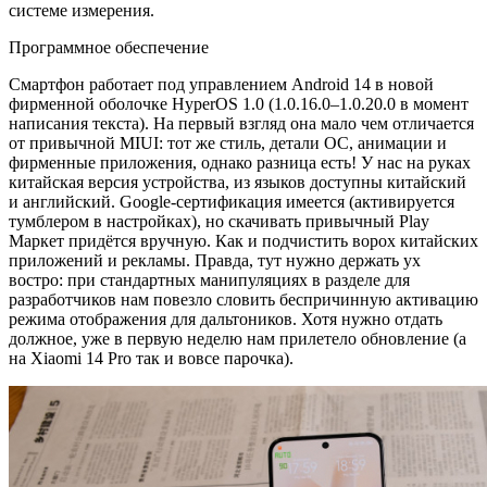
системе измерения.
Программное обеспечение
Смартфон работает под управлением Android 14 в новой
фирменной оболочке HyperOS 1.0 (1.0.16.0–1.0.20.0 в момент
написания текста). На первый взгляд она мало чем отличается
от привычной MIUI: тот же стиль, детали ОС, анимации и
фирменные приложения, однако разница есть! У нас на руках
китайская версия устройства, из языков доступны китайский
и английский. Google-сертификация имеется (активируется
тумблером в настройках), но скачивать привычный Play
Маркет придётся вручную. Как и подчистить ворох китайских
приложений и рекламы. Правда, тут нужно держать ух
востро: при стандартных манипуляциях в разделе для
разработчиков нам повезло словить беспричинную активацию
режима отображения для дальтоников. Хотя нужно отдать
должное, уже в первую неделю нам прилетело обновление (а
на Xiaomi 14 Pro так и вовсе парочка).