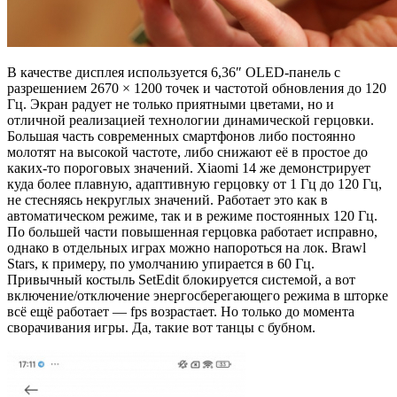
В качестве дисплея используется 6,36″ OLED-панель с
разрешением 2670 × 1200 точек и частотой обновления до 120
Гц. Экран радует не только приятными цветами, но и
отличной реализацией технологии динамической герцовки.
Большая часть современных смартфонов либо постоянно
молотят на высокой частоте, либо снижают её в простое до
каких-то пороговых значений. Xiaomi 14 же демонстрирует
куда более плавную, адаптивную герцовку от 1 Гц до 120 Гц,
не стесняясь некруглых значений. Работает это как в
автоматическом режиме, так и в режиме постоянных 120 Гц.
По большей части повышенная герцовка работает исправно,
однако в отдельных играх можно напороться на лок. Brawl
Stars, к примеру, по умолчанию упирается в 60 Гц.
Привычный костыль SetEdit блокируется системой, а вот
включение/отключение энергосберегающего режима в шторке
всё ещё работает — fps возрастает. Но только до момента
сворачивания игры. Да, такие вот танцы с бубном.