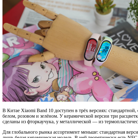
В Китае Xiaomi Band 10 доступен в трёх версиях: стандартной
белом, розовом и зелёном. У керамической версии три расцвет
сделаны из фторкаучука, у металлической — из термопластиче
Для глобального рынка ассортимент меньше: стандартная верси
лишь белая керамическая модель. В ней теоретически есть NFC,