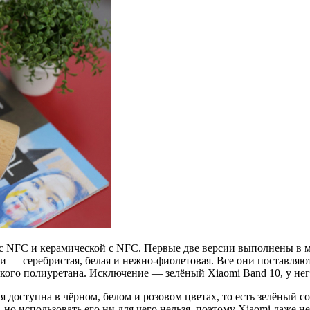
, с NFC и керамической с NFC. Первые две версии выполнены в м
ки — серебристая, белая и нежно-фиолетовая. Все они поставляю
ского полиуретана. Исключение — зелёный Xiaomi Band 10, у не
я доступна в чёрном, белом и розовом цветах, то есть зелёный 
 но использовать его ни для чего нельзя, поэтому Xiaomi даже н