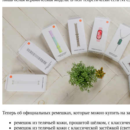
Теперь об официальных ремешках, которые можно купить на за
ремешок из телячьей кожи, прошитой шёлком, с классиче
ремешок из телячьей кожи с классической застёжкой (све