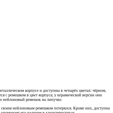
еталлическом корпусе и доступны в четырёх цветах: чёрном,
тся с ремешком в цвет корпуса; у керамической версии они
го нейлоновый ремешок на липучке.
со своим нейлоновым ремешком потерялся. Кроме них, доступна
е упоминает его наличие в характеристиках.