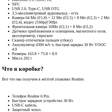
NFC
USB 2.0, Type-C, USB OTG
3,5-миллиметровый аудиовыход – есть
Камера 64 Мп (f/1,8) + 12 Мп (f/2,5) + 8 Мп (f/2,3) + 2 Мп
(f/2,4), видео 2160p@30fps
Фронтальная камера 16Мп (f/2,1) + 8 Мп (f/2,2)
Датчики приближения и освещения, магнитного поля,
акселерометр, гироскоп
Сканер отпечатков пальцев (сбоку)
Аккумулятор 4300 мА·ч, быстрая зарядка 30 Вт VOOC
4.0
Размеры 163.8 × 75.8 × 8.9
Масса 202 г
Что в коробке?
Вот что мы получим в жёлтой упаковке Realme:
Телефон Realme 6 Pro.
Быстрое зарядное устройство 30 Вт.
USB-C кабель.
Защитный чехол.