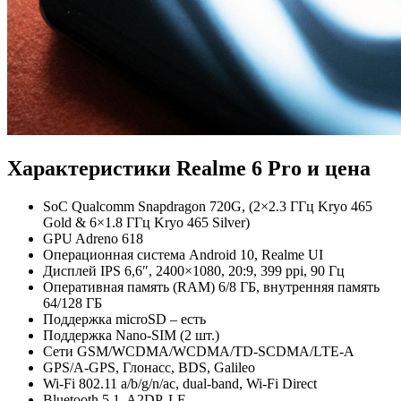
Характеристики Realme 6 Pro и цена
SoC Qualcomm Snapdragon 720G, (2×2.3 ГГц Kryo 465
Gold & 6×1.8 ГГц Kryo 465 Silver)
GPU Adreno 618
Операционная система Android 10, Realme UI
Дисплей IPS 6,6″, 2400×1080, 20:9, 399 ppi, 90 Гц
Оперативная память (RAM) 6/8 ГБ, внутренняя память
64/128 ГБ
Поддержка microSD – есть
Поддержка Nano-SIM (2 шт.)
Сети GSM/WCDMA/WCDMA/TD-SCDMA/LTE-A
GPS/A-GPS, Глонасс, BDS, Galileo
Wi-Fi 802.11 a/b/g/n/ac, dual-band, Wi-Fi Direct
Bluetooth 5.1, A2DP, LE