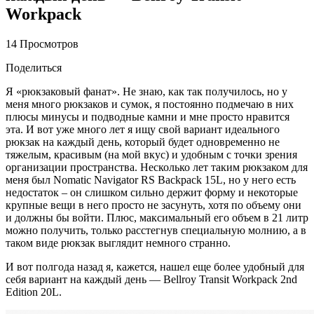
Workpack
14 Просмотров
Поделиться
Я «рюкзаковый фанат». Не знаю, как так получилось, но у
меня много рюкзаков и сумок, я постоянно подмечаю в них
плюсы минусы и подводные камни и мне просто нравится
эта. И вот уже много лет я ищу свой вариант идеального
рюкзак на каждый день, который будет одновременно не
тяжелым, красивым (на мой вкус) и удобным с точки зрения
организации пространства. Несколько лет таким рюкзаком для
меня был Nomatic Navigator RS Backpack 15L, но у него есть
недостаток – он слишком сильно держит форму и некоторые
крупные вещи в него просто не засунуть, хотя по объему они
и должны бы войти. Плюс, максимальный его объем в 21 литр
можно получить, только расстегнув специальную молнию, а в
таком виде рюкзак выглядит немного странно.
И вот полгода назад я, кажется, нашел еще более удобный для
себя вариант на каждый день — Bellroy Transit Workpack 2nd
Edition 20L.