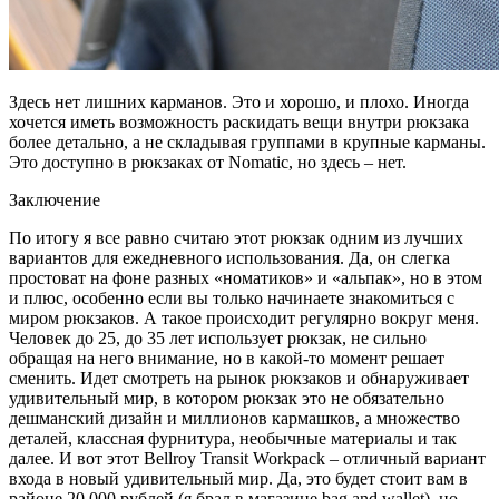
Здесь нет лишних карманов. Это и хорошо, и плохо. Иногда
хочется иметь возможность раскидать вещи внутри рюкзака
более детально, а не складывая группами в крупные карманы.
Это доступно в рюкзаках от Nomatic, но здесь – нет.
Заключение
По итогу я все равно считаю этот рюкзак одним из лучших
вариантов для ежедневного использования. Да, он слегка
простоват на фоне разных «номатиков» и «альпак», но в этом
и плюс, особенно если вы только начинаете знакомиться с
миром рюкзаков. А такое происходит регулярно вокруг меня.
Человек до 25, до 35 лет использует рюкзак, не сильно
обращая на него внимание, но в какой-то момент решает
сменить. Идет смотреть на рынок рюкзаков и обнаруживает
удивительный мир, в котором рюкзак это не обязательно
дешманский дизайн и миллионов кармашков, а множество
деталей, классная фурнитура, необычные материалы и так
далее. И вот этот Bellroy Transit Workpack – отличный вариант
входа в новый удивительный мир. Да, это будет стоит вам в
районе 20 000 рублей (я брал в магазине bag and wallet), но