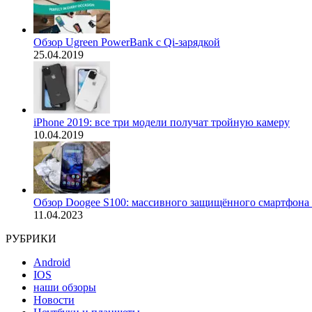
Обзор Ugreen PowerBank с Qi-зарядкой
25.04.2019
iPhone 2019: все три модели получат тройную камеру
10.04.2019
Обзор Doogee S100: массивного защищённого смартфона 
11.04.2023
РУБРИКИ
Android
IOS
наши обзоры
Новости