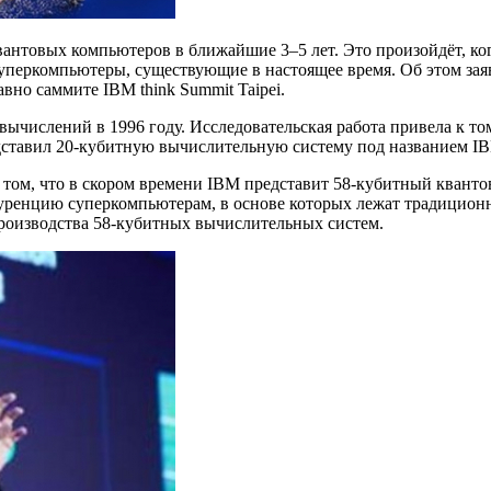
вантовых компьютеров в ближайшие 3–5 лет. Это произойдёт, к
перкомпьютеры, существующие в настоящее время. Об этом заяв
вно саммите IBM think Summit Taipei.
вычислений в 1996 году. Исследовательская работа привела к то
дставил 20-кубитную вычислительную систему под названием IB
 том, что в скором времени IBM представит 58-кубитный квант
уренцию суперкомпьютерам, в основе которых лежат традиционн
производства 58-кубитных вычислительных систем.