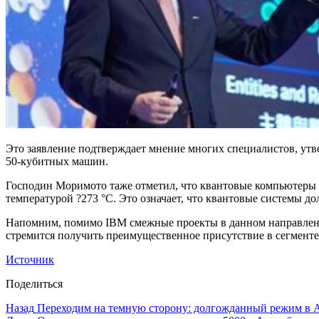
Это заявление подтверждает мнение многих специалистов, утв
50-кубитных машин.
Господин Моримото таже отметил, что квантовые компьютеры 
температурой ?273 °С. Это означает, что квантовые системы 
Напомним, помимо IBM смежные проекты в данном направлении 
стремится получить преимущественное присутствие в сегмент
Источник
Поделиться
Назад
Переходим на темную сторону: долгожданный режим в A