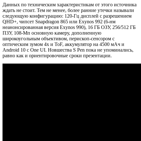
Данных по техническим характеристикам от этого источника
ждать не стоит. Тем не менее, более ранние утечки называли
следующую конфигурацию: 120-Гц дисплей с разрешением
QHD+, чипсет Snapdragon 865 или Exynos 992 (6-нм
неанонсированная версия Exynos 990), 16 ГБ ОЗУ, 256/512 ГБ
ПЗУ, 108-Мп основную камеру, дополненную
широкоугольным объективом, перископ-сенсором с
оптическим зумом 4х и ToF, аккумулятор на 4500 мАч и
Android 10 с One UI. Новшества S Pen пока не упоминались,
равно как и ориентировочные сроки презентации.