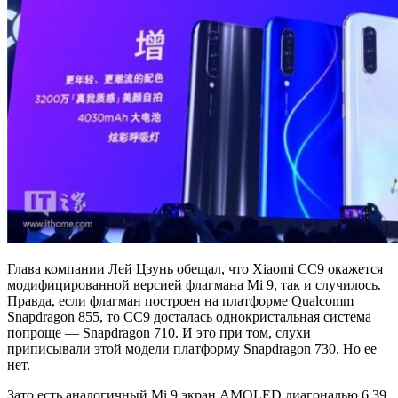
Глава компании Лей Цзунь обещал, что Xiaomi CC9 окажется
модифицированной версией флагмана Mi 9, так и случилось.
Правда, если флагман построен на платформе Qualcomm
Snapdragon 855, то CC9 досталась однокристальная система
попроще — Snapdragon 710. И это при том, слухи
приписывали этой модели платформу Snapdragon 730. Но ее
нет.
Зато есть аналогичный Mi 9 экран AMOLED диагональю 6,39