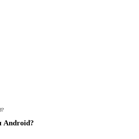
d?
я Android?