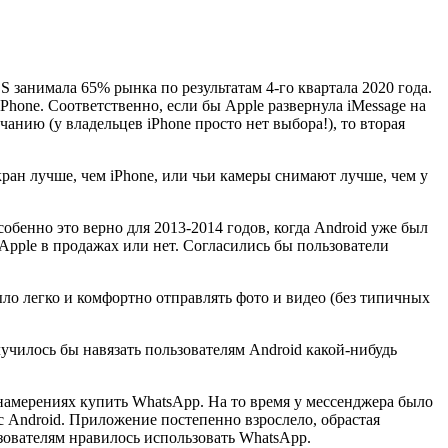
 занимала 65% рынка по результатам 4-го квартала 2020 года.
Phone. Соответственно, если бы Apple развернула iMessage на
анию (у владельцев iPhone просто нет выбора!), то вторая
кран лучше, чем iPhone, или чьи камеры снимают лучше, чем у
собенно это верно для 2013-2014 годов, когда Android уже был
 Apple в продажах или нет. Согласились бы пользователи
ло легко и комфортно отправлять фото и видео (без типичных
лучилось бы навязать пользователям Android какой-нибудь
о намерениях купить WhatsApp. На то время у мессенджера было
с Android. Приложение постепенно взрослело, обрастая
ьзователям нравилось использовать WhatsApp.