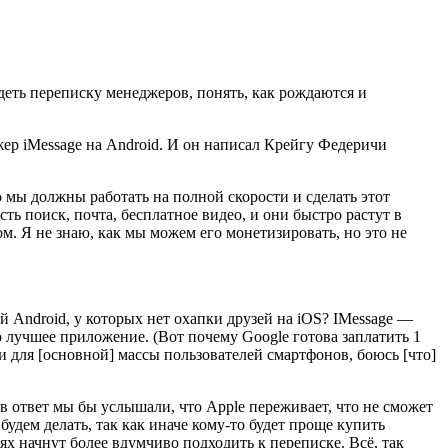
деть переписку менеджеров, понять, как рождаются и
ер iMessage на Android. И он написал Крейгу Федеричи
 мы должны работать на полной скорости и сделать этот
 поиск, почта, бесплатное видео, и они быстро растут в
. Я не знаю, как мы можем его монетизировать, но это не
й Android, у которых нет охапки друзей на iOS? IMessage —
 лучшее приложение. (Вот почему Google готова заплатить 1
 для [основной] массы пользователей смартфонов, боюсь [что]
в ответ мы бы услышали, что Apple переживает, что не сможет
удем делать, так как иначе кому-то будет проще купить
х начнут более вдумчиво подходить к переписке. Всё, так