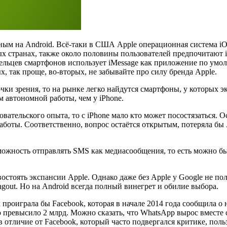
ным на Android. Всё-таки в США Apple операционная система iOS
ых странах, также около половины пользователей предпочитают i
ельцев смартфонов использует iMessage как приложение по умолч
х, так проще, во-вторых, не забывайте про силу бренда Apple.
очки зрения, то на рынке легко найдутся смартфоны, у которых э
м автономной работы, чем у iPhone.
вательского опыта, то с iPhone мало кто может посостязаться. О
работы. Соответственно, вопрос остаётся открытым, потеряла бы
можность отправлять SMS как медиасообщения, то есть можно бы
остоять экспансии Apple. Однако даже без Apple у Google не по
out. Но на Android всегда полный винегрет и обилие выбора.
х проиграла бы Facebook, которая в начале 2014 года сообщила 
о превысило 2 млрд. Можно сказать, что WhatsApp вырос вместе 
в отличие от Facebook, который часто подвергался критике, пол