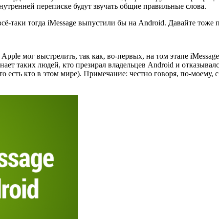
 внутренней переписке будут звучать общие правильные слова.
 всё-таки тогда iMessage выпустили бы на Android. Давайте тоже
т Apple мог выстрелить, так как, во-первых, на том этапе iMes
нает таких людей, кто презирал владельцев Android и отказывался
о есть кто в этом мире). Примечание: честно говоря, по-моему, 