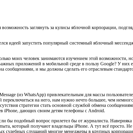
 возможность заглянуть за кулисы яблочной корпорации, подгля
елся идеей запустить популярный системный яблочный мессендж
олько моих человек занимаются изучением этой возможности, но
ных приложений в мобильной среде в пользу Google? У них есть
на сообщениями, и мы должны сделать его отраслевым стандартом
iMessage (из WhatsApp) привлекательным для массы пользователе
й переключиться на него, нам нужно нечто большее, чем немного
тсутствия стратегии стать основной службой обмена сообщениями
ев iPhone, дающих своим детям телефоны с Android.
если бы подобный вопрос прилетел бы от журналиста. Наверняка 
ыта, который получают владельцы iPhone. А тут всё просто. Не б
бных судебных слушаний многие менеджеры в крупных корпорация