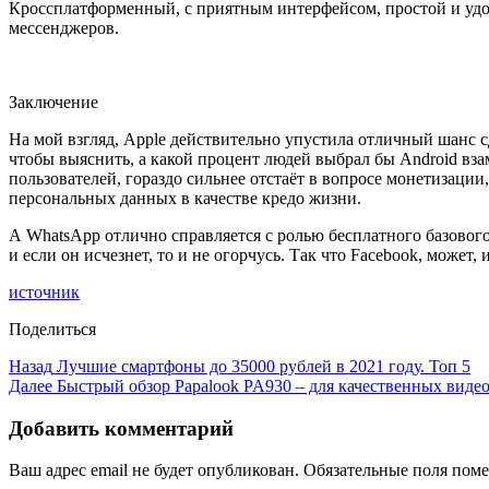
Кроссплатформенный, с приятным интерфейсом, простой и удоб
мессенджеров.
Заключение
На мой взгляд, Apple действительно упустила отличный шанс сд
чтобы выяснить, а какой процент людей выбрал бы Android взам
пользователей, гораздо сильнее отстаёт в вопросе монетизации
персональных данных в качестве кредо жизни.
А WhatsApp отлично справляется с ролью бесплатного базового
и если он исчезнет, то и не огорчусь. Так что Facebook, может,
источник
Поделиться
Назад
Лучшие смартфоны до 35000 рублей в 2021 году. Топ 5
Далее
Быстрый обзор Papalook PA930 – для качественных виде
Добавить комментарий
Ваш адрес email не будет опубликован.
Обязательные поля пом