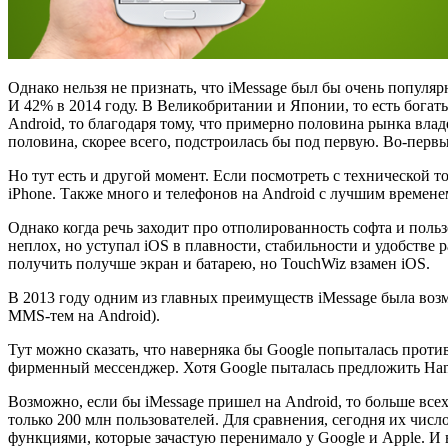
Однако нельзя не признать, что iMessage был бы очень популяр
И 42% в 2014 году. В Великобритании и Японии, то есть богат
Android, то благодаря тому, что примерно половина рынка влад
половина, скорее всего, подстроилась бы под первую. Во-первы
Но тут есть и другой момент. Если посмотреть с технической т
iPhone. Также много и телефонов на Android с лучшим времене
Однако когда речь заходит про отполированность софта и пользо
неплох, но уступал iOS в плавности, стабильности и удобстве 
получить получше экран и батарею, но TouchWiz взамен iOS.
В 2013 году одним из главных преимуществ iMessage была воз
MMS-тем на Android).
Тут можно сказать, что наверняка бы Google попыталась против
фирменный мессенджер. Хотя Google пыталась предложить Hang
Возможно, если бы iMessage пришел на Android, то больше все
только 200 млн пользователей. Для сравнения, сегодня их числ
функциями, которые зачастую перенимало у Google и Apple. И 