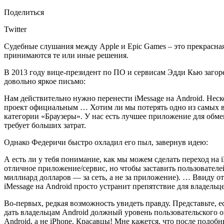
Поделиться
Twitter
Судебные слушания между Apple и Epic Games – это прекрасная
принимаются те или иные решения.
В 2013 году вице-президент по ПО и сервисам Эдди Кью загор
довольно яркое письмо:
Нам действительно нужно перенести iMessage на Android. Неск
проект официальным … Хотим ли мы потерять одно из самых важ
категории «Браузеры». У нас есть лучшее приложение для обме
требует больших затрат.
Однако Федеричи быстро охладил его пыл, завернув идею:
А есть ли у тебя понимание, как мы можем сделать переход на 
отличное приложение/сервис, но чтобы заставить пользователе
миллиард долларов — за сеть, а не за приложение). … Ввиду о
iMessage на Android просто устранит препятствие для владельц
Во-первых, редкая возможность увидеть правду. Представьте, 
дать владельцам Android должный уровень пользовательского оп
Android, а не iPhone. Красавцы! Мне кажется, что после подо