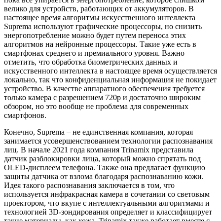
велико для устройств, работающих от аккумуляторов. В
настоящее время алгоритмы искусственного интеллекта
Suprema используют графические процессоры, но снизить
энергопотребление можно будет путем переноса этих
алгоритмов на нейронные процессоры. Такие уже есть в
смартфонах среднего и премиального уровня. Важно
отметить, что обработка биометрических данных и
искусственного интеллекта в настоящее время осуществляется
локально, так что конфиденциальная информация не покидает
устройство. В качестве аппаратного обеспечения требуется
только камера с разрешением 720p и достаточно широким
обзором, но это вообще не проблема для современных
смартфонов.
Конечно, Suprema – не единственная компания, которая
занимается усовершенствованием технологии распознавания
лиц. В начале 2021 года компания Trinamix представила
датчик разблокировки лица, который можно спрятать под
OLED-дисплеем телефона. Также она предлагает функцию
защиты датчика от взлома благодаря распознаванию кожи.
Идея такого распознавания заключается в том, что
используется инфракрасная камера в сочетании со световым
проектором, что вкупе с интеллектуальными алгоритмами и
технологией 3D-зондирования определяет и классифицирует
такие материалы, как кожа. Trinamix также работает вместе с