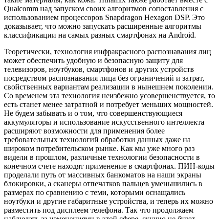
Qualcomm над запуском своих алгоритмов сопоставления с
использованием процессоров Snapdragon Hexagon DSP. Это
доказывает, что можно запускать расширенные алгоритмы
классификации на самых разных смартфонах на Android.
Теоретически, технология инфракрасного распознавания лиц
может обеспечить удобную и безопасную защиту для
телевизоров, ноутбуков, смартфонов и других устройств
посредством распознавания лица без ограничений и затрат,
свойственных вариантам реализации в нынешнем поколении.
Со временем эта технология неизбежно усовершенствуется, то
есть станет менее затратной и потребует меньших мощностей.
Не будем забывать и о том, что совершенствующиеся
аккумуляторы и использование искусственного интеллекта
расширяют возможности для применения более
требовательных технологий обработки данных даже на
широком потребительском рынке. Как мы уже много раз
видели в прошлом, различные технологии безопасности в
конечном счете находят применение в смартфонах. ПИН-коды
проделали путь от массивных банкоматов на наши экраны
блокировки, а сканеры отпечатков пальцев уменьшились в
размерах по сравнению с теми, которыми оснащались
ноутбуки и другие габаритные устройства, и теперь их можно
разместить под дисплеем телефона. Так что продолжаем
наблюдать за изменениями в этой сфере, скучно не будет.