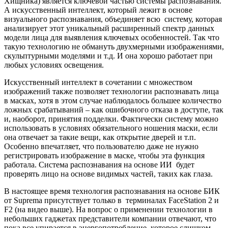
Хищника) является ключевой частью системы распознавания.
А искусственный интеллект, который лежит в основе
визуального распознавания, объединяет всю систему, которая
анализирует этот уникальный расширенный спектр данных
модели лица для выявления ключевых особенностей. Так что
такую технологию не обмануть двухмерными изображениями,
скульптурными моделями и т.д. И она хорошо работает при
любых условиях освещения.
Искусственный интеллект в сочетании с множеством
изображений также позволяет технологии распознавать лица
в масках, хотя в этом случае наблюдалось большее количество
ложных срабатываний – как ошибочного отказа в доступе, так
и, наоборот, принятия подделки. Фактически систему можно
использовать в условиях обязательного ношения маски, если
она отвечает за такие вещи, как открытие дверей и т.п.
Особенно впечатляет, что пользователю даже не нужно
регистрировать изображение в маске, чтобы эта функция
работала. Система распознавания на основе ИИ будет
проверять лицо на основе видимых частей, таких как глаза.
В настоящее время технология распознавания на основе БИК
от Suprema присутствует только в терминалах FaceStation 2 и
F2 (на видео выше). На вопрос о применении технологии в
небольших гаджетах представители компании отвечают, что
пока все упирается в энергопотребление, которое слишком