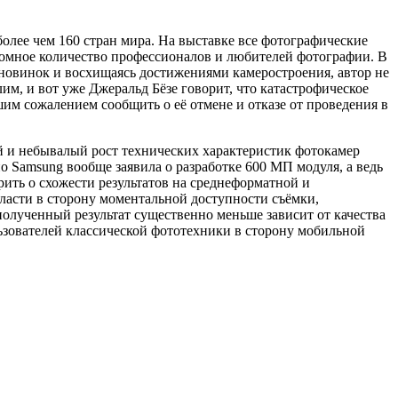
 более чем 160 стран мира. На выставке все фотографические
громное количество профессионалов и любителей фотографии. В
 новинок и восхищаясь достижениями камеростроения, автор не
им, и вот уже Джеральд Бёзе говорит, что катастрофическое
им сожалением сообщить о её отмене и отказе от проведения в
й и небывалый рост технических характеристик фотокамер
 Samsung вообще заявила о разработке 600 МП модуля, а ведь
рить о схожести результатов на среднеформатной и
бласти в сторону моментальной доступности съёмки,
полученный результат существенно меньше зависит от качества
льзователей классической фототехники в сторону мобильной