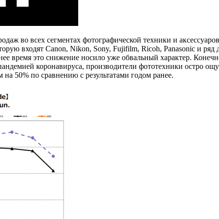
одаж во всех сегментах фотографической техники и аксессуаров
рую входят Canon, Nikon, Sony, Fujifilm, Ricoh, Panasonic и р
днее время это снижение носило уже обвальный характер. Конечн
пандемией коронавируса, производители фототехники остро ощут
м на 50% по сравнению с результатами годом ранее.