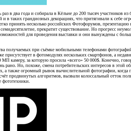
ь раз в два года и собирала в Кёльне до 200 тысяч участников из
й и в таких грандиозных декорациях, что притягивали к себе о
 легко принять несколько российских Фотофорумов, презентацию
 семидесятилетие, прекратит существование. Но прогресс неумол
возможностей для проведения выставки и они вынуждены с больш
ества получаемых при съёмке мобильными телефонами фотографи
 присутствует в фотомодулях нескольких смартфонов, а недавно
0 МП камеру, за которую просила «всего» 50 000$. Конечно, гово
ь рано. Но, похоже, смена потребительских интересов в этой о
ях, а также огромный рывок вычислительной фотографии, когда 
а счёт продвинутых алгоритмов, вызвали колоссальный отток по
е фототехники.