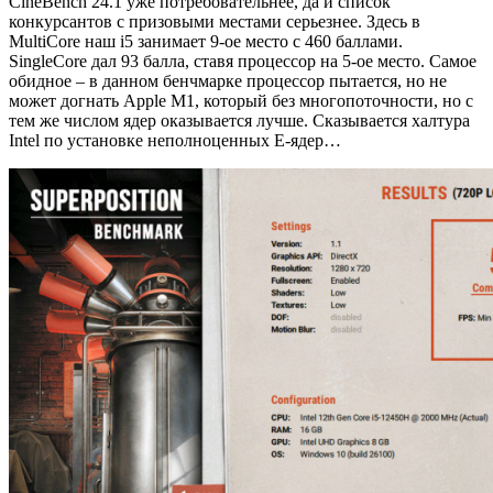
CineBench 24.1 уже потребовательнее, да и список
конкурсантов с призовыми местами серьезнее. Здесь в
MultiCore наш i5 занимает 9-ое место с 460 баллами.
SingleCore дал 93 балла, ставя процессор на 5-ое место. Самое
обидное – в данном бенчмарке процессор пытается, но не
может догнать Apple M1, который без многопоточности, но с
тем же числом ядер оказывается лучше. Сказывается халтура
Intel по установке неполноценных E-ядер…