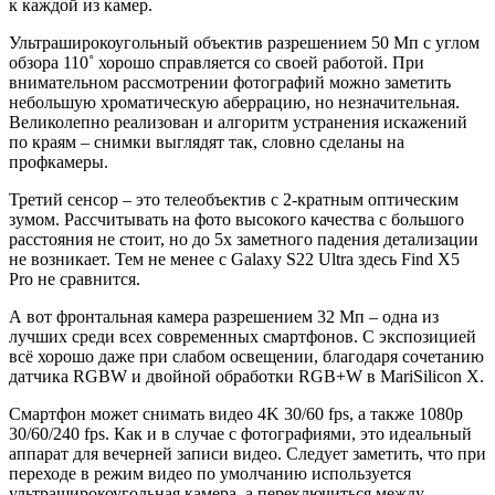
к каждой из камер.
Ультраширокоугольный объектив разрешением 50 Мп с углом
обзора 110˚ хорошо справляется со своей работой. При
внимательном рассмотрении фотографий можно заметить
небольшую хроматическую аберрацию, но незначительная.
Великолепно реализован и алгоритм устранения искажений
по краям – снимки выглядят так, словно сделаны на
профкамеры.
Третий сенсор – это телеобъектив с 2-кратным оптическим
зумом. Рассчитывать на фото высокого качества с большого
расстояния не стоит, но до 5x заметного падения детализации
не возникает. Тем не менее с Galaxy S22 Ultra здесь Find X5
Pro не сравнится.
А вот фронтальная камера разрешением 32 Мп – одна из
лучших среди всех современных смартфонов. С экспозицией
всё хорошо даже при слабом освещении, благодаря сочетанию
датчика RGBW и двойной обработки RGB+W в MariSilicon X.
Смартфон может снимать видео 4K 30/60 fps, а также 1080p
30/60/240 fps. Как и в случае с фотографиями, это идеальный
аппарат для вечерней записи видео. Следует заметить, что при
переходе в режим видео по умолчанию используется
ультраширокоугольная камера, а переключиться между