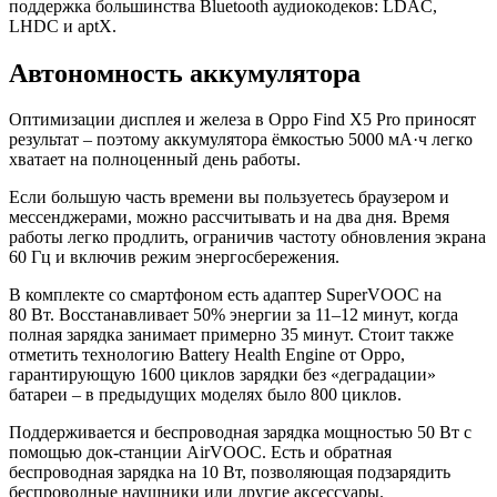
поддержка большинства Bluetooth аудиокодеков: LDAC,
LHDC и aptX.
Автономность аккумулятора
Оптимизации дисплея и железа в Oppo Find X5 Pro приносят
результат – поэтому аккумулятора ёмкостью 5000 мА·ч легко
хватает на полноценный день работы.
Если большую часть времени вы пользуетесь браузером и
мессенджерами, можно рассчитывать и на два дня. Время
работы легко продлить, ограничив частоту обновления экрана
60 Гц и включив режим энергосбережения.
В комплекте со смартфоном есть адаптер SuperVOOC на
80 Вт. Восстанавливает 50% энергии за 11–12 минут, когда
полная зарядка занимает примерно 35 минут. Стоит также
отметить технологию Battery Health Engine от Oppo,
гарантирующую 1600 циклов зарядки без «деградации»
батареи – в предыдущих моделях было 800 циклов.
Поддерживается и беспроводная зарядка мощностью 50 Вт с
помощью док-станции AirVOOC. Есть и обратная
беспроводная зарядка на 10 Вт, позволяющая подзарядить
беспроводные наушники или другие аксессуары.