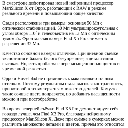
В смартфоне дебютировал новый нейронный процессор
MariSilicon X от Oppo, работающий с RAW в режиме
реального времени и повышающий общее качество.
Сзади расположены три камеры: основная 50 Мп с
оптической стабилизацией, 50 Мп ультраширокоугольная с
углом обзора 110˚ и телеобъектив на 13 Мп с оптическим
зумом 2x. Фронтальная камера Find X5 Pro снимает в
разрешении 32 Мп.
Качество основной камеры отличное. При дневной съёмке
экспозиция и баланс белого безупречные, а детализация
высокая. Но, есть проблема с перенасыщенностью цветов и
чрезмерной резкостью.
Oppo и Hasselblad не стремились к максимально точным
оттенкам. Поэтому результатом стала высокая контрастность,
при которой в тенях теряется множество деталей. Кому-то
такие сочные цвета понравятся, но добавить насыщенности
можно и при постобработке.
Во время вечерней съёмки Find X5 Pro демонстрирует себя
гораздо лучше, чем Find X3 Pro, благодаря нейронному
процессору MariSilicon X. Даже при съёмке в сумерках можно
различить множество деталей и цветов, причём это относится