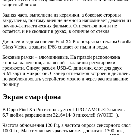
защитный чехол.
Задняя часть выполнена из керамики, а боковые стороны
закруглены, поэтому внешне немного напоминает девайсы из
научно-фантастических фильмов. Отпечатков почти не
остаётся, и не скользит в руках, в отличие от стекла.
Дисплей и задняя панель Find X5 Pro покрыты стеклом Gorilla
Glass Victus, а защита IP68 спасает от пыли и воды.
Боковые рамки – алюминиевые. На правой расположена
кнопка включения, а на левой – клавиши регулировки
громкости. Снизу: разъём USB-C, динамик, слот для двух
SIM-карт и микрофон. Сканер отпечатков встроен в дисплей,
но разблокировать устройство можно и через распознавание
по лицу.
Экран смартфона
В Oppo Find X5 Pro используется LTPO2 AMOLED-панель
6,7 дюйма разрешением 3216×1440 пикселей (WQHD+).
Частота обновления 120 Гц, а частота опроса сенсорного слоя
1000 Гц. Максимальная яркость может достигать 1300 нит,