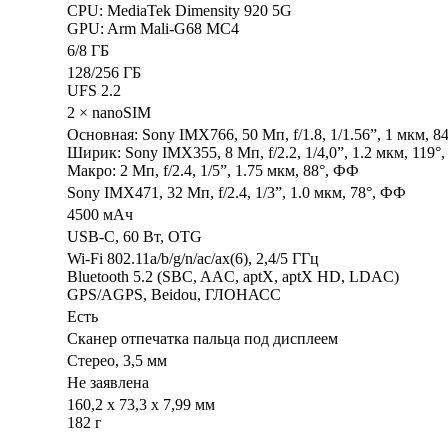
CPU: MediaTek Dimensity 920 5G
GPU: Arm Mali-G68 MC4
6/8 ГБ
128/256 ГБ
UFS 2.2
2 × nanoSIM
Основная: Sony IMX766, 50 Мп, f/1.8, 1/1.56”, 1 мкм, 84
Ширик: Sony IMX355, 8 Мп, f/2.2, 1/4,0”, 1.2 мкм, 119°
Макро: 2 Мп, f/2.4, 1/5”, 1.75 мкм, 88°, ФФ
Sony IMX471, 32 Мп, f/2.4, 1/3”, 1.0 мкм, 78°, ФФ
4500 мАч
USB-C, 60 Вт, OTG
Wi-Fi 802.11a/b/g/n/ac/ax(6), 2,4/5 ГГц
Bluetooth 5.2 (SBC, AAC, aptX, aptX HD, LDAC)
GPS/AGPS, Beidou, ГЛОНАСС
Есть
Сканер отпечатка пальца под дисплеем
Стерео, 3,5 мм
Не заявлена
160,2 х 73,3 х 7,99 мм
182 г