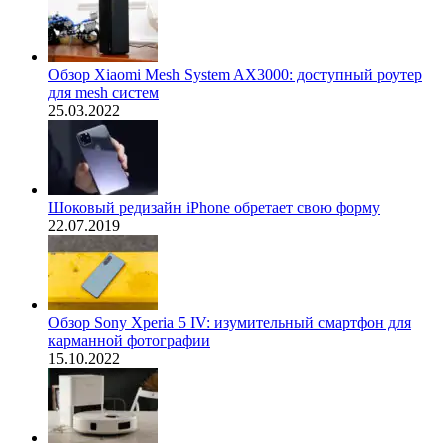
Обзор Xiaomi Mesh System AX3000: доступный роутер
для mesh систем
25.03.2022
Шоковый редизайн iPhone обретает свою форму
22.07.2019
Обзор Sony Xperia 5 IV: изумительный смартфон для
карманной фотографии
15.10.2022