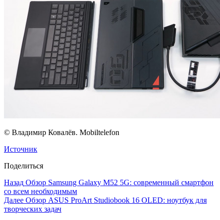
© Владимир Ковалёв. Mobiltelefon
Источник
Поделиться
Назад
Обзор Samsung Galaxy M52 5G: современный смартфон
со всем необходимым
Далее
Обзор ASUS ProArt Studiobook 16 OLED: ноутбук для
творческих задач