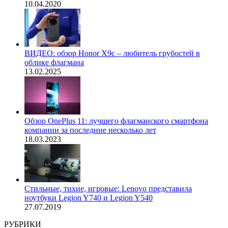
10.04.2020
ВИДЕО: обзор Honor X9c – любитель грубостей в
облике флагмана
13.02.2025
Обзор OnePlus 11: лучшего флагманского смартфона
компании за последние несколько лет
18.03.2023
Стильные, тихие, игровые: Lenovo представила
ноутбуки Legion Y740 и Legion Y540
27.07.2019
РУБРИКИ