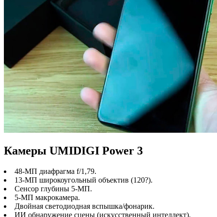
Камеры UMIDIGI Power 3
48-МП диафрагма f/1,79.
13-МП широкоугольный объектив (120?).
Сенсор глубины 5-МП.
5-МП макрокамера.
Двойная светодиодная вспышка/фонарик.
ИИ обнаружение сцены (искусственный интеллект),