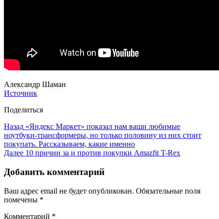
Александр Шаман
Источник
Поделиться
Назад
«Яндекс Маркет» показал нам ваши любимые
ноутбуки-трансформеры, но только половину из них стоит
покупать. Рассказываем, какие именно
Далее
10 причин за и против покупки Amazfit T-Rex
Добавить комментарий
Ваш адрес email не будет опубликован.
Обязательные поля
помечены
*
Комментарий
*