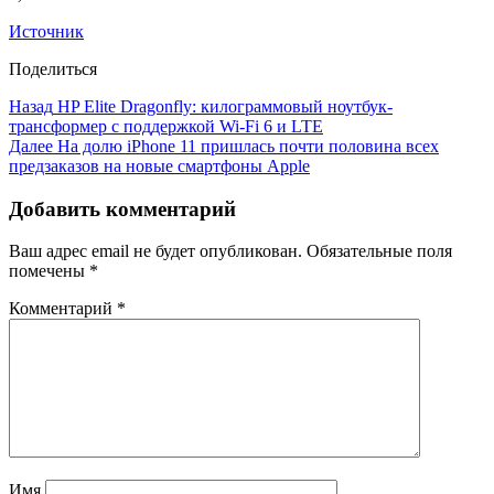
Источник
Поделиться
Назад
HP Elite Dragonfly: килограммовый ноутбук-
трансформер с поддержкой Wi-Fi 6 и LTE
Далее
На долю iPhone 11 пришлась почти половина всех
предзаказов на новые смартфоны Apple
Добавить комментарий
Ваш адрес email не будет опубликован.
Обязательные поля
помечены
*
Комментарий
*
Имя