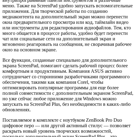
внутрипрограммные панели инструментов и различные
меню. Также на ScreenPad удобно запускать вспомогательные
приложения. Для творческой работы по созданию
медиаконтента на дополнительный экран можно перенести
окна предварительного просмотра или код, таймлайн видео
или инструменты для редактирования аудиофайлов. Тем, кто
много общается в процессе работы, удобно будет перенести
чат или социальные сети на дополнительный экран и
мгновенно реагировать на сообщения, не сворачивая рабочее
окно на основном экране.
Все функции, созданные специально для дополнительного
экрана ScreenPad, помогают сделать рабочий процесс более
комфортным и продуктивным. Компания ASUS активно
сотрудничает со сторонними разработчиками программного
обеспечения, такими как компания Corel, чтобы
оптимизировать популярные программы для еще более
полной совместимости с дополнительным экраном ScreenPad,
но уже сейчас любое приложение для Windows можно
запускать на ScreenPad Plus, без необходимости в каких-либо
обновлениях.
Поставляемое в комплекте с ноутбуком ZenBook Pro Duo
цифровое перо — или другой активный стилус — позволяет
раскрыть новый уровень творческих возможностей,
поскольку дополнительный экран ScreenPad Plus – это