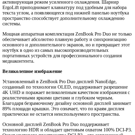
активирующая режим усиленного охлаждения. Шарнир
ErgoLift приподнимает клавиатуру под удобным для набора
текста углом, а появляющееся под нижней панелью ноутбука
пространство способствует дополнительному охлаждению
системы.
Мощная аппаратная комплектация ZenBook Pro Duo не только
обеспечивает абсолютно плавную работу и синхронизацию
основного и дополнительного экранов, но и превращает этот
ноутбук в одно из самых высокопроизводительных
портативных устройств для профессионального создания
медиаконтента.
Великолепное изображение
Установленный в ZenBook Pro Duo дисплей NanoEdge,
созданный по технологии OLED, поддерживает разрешение
4K UHD и поражает великолепным качеством изображения с
реалистичными яркими цветами и глубоким черным.
Благодаря безрамочному дизайну основной дисплей занимает
89% площади крышки. Это означает, что по краям дисплея
практически не остается неиспользуемого пространства.
Основной дисплей ZenBook Pro Duo поддерживает
технологию HDR и обладает цветовым охватом 100% DCI-P3.