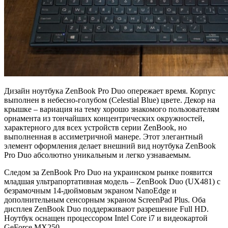
Дизайн ноутбука ZenBook Pro Duo опережает время. Корпус
выполнен в небесно-голубом (Celestial Blue) цвете. Декор на
крышке – вариация на тему хорошо знакомого пользователям
орнамента из тончайших концентрических окружностей,
характерного для всех устройств серии ZenBook, но
выполненная в ассиметричной манере. Этот элегантный
элемент оформления делает внешний вид ноутбука ZenBook
Pro Duo абсолютно уникальным и легко узнаваемым.
Следом за ZenBook Pro Duo на украинском рынке появится
младшая ультрапортативная модель – ZenBook Duo (UX481) с
безрамочным 14-дюймовым экраном NanoEdge и
дополнительным сенсорным экраном ScreenPad Plus. Оба
дисплея ZenBook Duo поддерживают разрешение Full HD.
Ноутбук оснащен процессором Intel Core i7 и видеокартой
GeForce MX250.