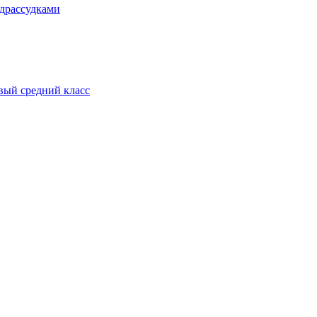
едрассудками
ивый средний класс