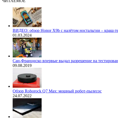
ЧИТАЕМОЕ
ВИДЕО: обзор Honor X9b с налётом ностальгии – краш-те
01.03.2024
Сан-Франциско впервые выдал разрешение на тестирован
09.08.2019
Обзор Roborock Q7 Max: мощный робот-пылесос
24.07.2022