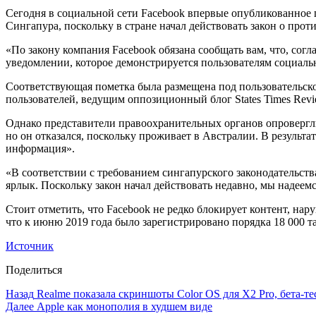
Сегодня в социальной сети Facebook впервые опубликованное 
Сингапура, поскольку в стране начал действовать закон о пр
«По закону компания Facebook обязана сообщать вам, что, со
уведомлении, которое демонстрируется пользователям социаль
Соответствующая пометка была размещена под пользовательско
пользователей, ведущим оппозиционный блог States Times Revi
Однако представители правоохранительных органов опровергли
но он отказался, поскольку проживает в Австралии. В результ
информация».
«В соответствии с требованием сингапурского законодательст
ярлык. Поскольку закон начал действовать недавно, мы надеемс
Стоит отметить, что Facebook не редко блокирует контент, на
что к июню 2019 года было зарегистрировано порядка 18 000 та
Источник
Поделиться
Назад
Realme показала скриншоты Color OS для Х2 Pro, бета-те
Далее
Apple как монополия в худшем виде