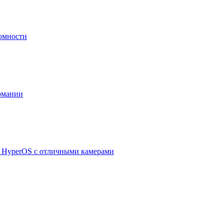
номности
рмании
а HyperOS с отличными камерами