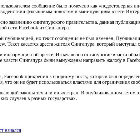
пользователем сообщение было помечено как «недостоверная ин
отиводействии фальшивым новостям и манипуляциям в сети Интер
гласно заявлению сингапурского правительства, данная публика
ной сети Facebook из Сингапура.
й публикацией, но текст сообщения не был изменён. Публикация
ew. Текст касается ареста жителя Сингапура, который выступал 
 информацию об аресте. Изначально сингапурские власти обрат
ате власти Сингапура были вынуждены направить жалобу в Faceb
ва, Facebook прикрепил к спорному посту, который был определ
я, что он не будет использоваться властями для ограничения сво
рушающий законы тех или иных стран. В опубликованном летом эт
ких случаев в разных государствах.
ст начался