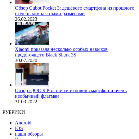
Обзор Cubot Pocket 3: дешёвого смартфона из прошлого
с очень компактными размерами
26.02.2023
Xiaomi показала несколько особых навыков
предстоящего Black Shark 3S
30.07.2020
Обзор iQOO 9 Pro: почти игровой смартфон и очень
необычный флагман
31.03.2022
РУБРИКИ
Android
IOS
наши обзоры