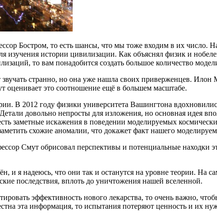
ссор Бостром, то есть шансы, что мы тоже входим в их число.
для изучения истории цивилизации. Как объяснял физик и нобел
илизаций, то вам понадобится создать большое количество мод
звучать странно, но она уже нашла своих приверженцев. Илон Ма
ут оценивает это соотношение ещё в большем масштабе.
ории. В 2012 году физики университета Вашингтона вдохновили
 Детали довольно непросты для изложения, но основная идея в
есть заметные искажения в поведении моделируемых космически
заметить схожие аномалии, что докажет факт нашего моделируе
ессор Смут обрисовал перспективы и потенциальные находки эт
, и я надеюсь, что они так и останутся на уровне теории. На са
ские последствия, вплоть до уничтожения нашей вселенной.
стировать эффективность нового лекарства, то очень важно, чт
естна эта информация, то испытания потеряют ценность и их ну