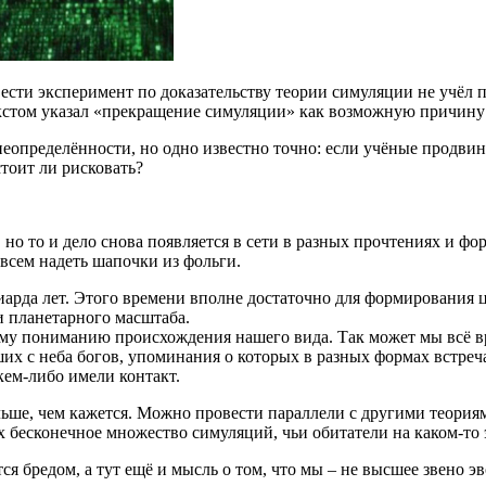
сти эксперимент по доказательству теории симуляции не учёл п
кстом указал «прекращение симуляции» как возможную причину
еопределённости, но одно известно точно: если учёные продвину
стоит ли рисковать?
 но то и дело снова появляется в сети в разных прочтениях и ф
всем надеть шапочки из фольги.
иарда лет. Этого времени вполне достаточно для формирования ц
и планетарного масштаба.
ему пониманию происхождения нашего вида. Так может мы всё в
х с неба богов, упоминания о которых в разных формах встреч
 кем-либо имели контакт.
льше, чем кажется. Можно провести параллели с другими теориям
бесконечное множество симуляций, чьи обитатели на каком-то 
ся бредом, а тут ещё и мысль о том, что мы – не высшее звено 