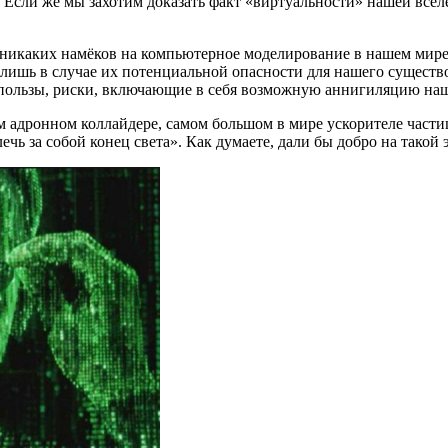
Если же мы захотим доказать факт «виртуальности» нашей вселе
икаких намёков на компьютерное моделирование в нашем мире. В
ы лишь в случае их потенциальной опасности для нашего существ
о пользы, риски, включающие в себя возможную аннигиляцию наш
адронном коллайдере, самом большом в мире ускорителе частиц:
лечь за собой конец света». Как думаете, дали бы добро на такой