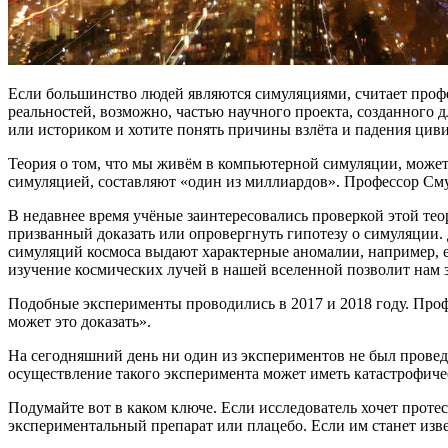
Если большинство людей являются симуляциями, считает профе
реальностей, возможно, частью научного проекта, созданного 
или историком и хотите понять причины взлёта и падения цив
Теория о том, что мы живём в компьютерной симуляции, может 
симуляцией, составляют «один из миллиардов». Профессор См
В недавнее время учёные заинтересовались проверкой этой те
призванный доказать или опровергнуть гипотезу о симуляции.
симуляций космоса выдают характерные аномалии, например, 
изучение космических лучей в нашей вселенной позволит нам 
Подобные эксперименты проводились в 2017 и 2018 году. Проф
может это доказать».
На сегодняшний день ни один из экспериментов не был проведён
осуществление такого эксперимента может иметь катастрофиче
Подумайте вот в каком ключе. Если исследователь хочет проте
экспериментальный препарат или плацебо. Если им станет изв