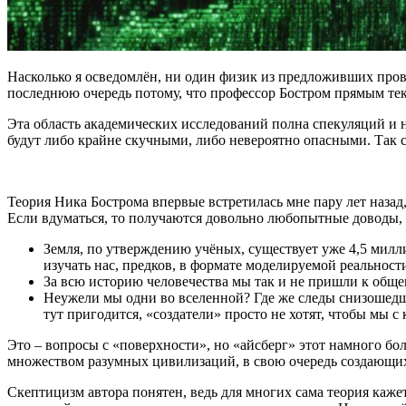
Насколько я осведомлён, ни один физик из предложивших прове
последнюю очередь потому, что профессор Бостром прямым те
Эта область академических исследований полна спекуляций и н
будут либо крайне скучными, либо невероятно опасными. Так 
Теория Ника Бострома впервые встретилась мне пару лет назад,
Если вдуматься, то получаются довольно любопытные доводы, 
Земля, по утверждению учёных, существует уже 4,5 милл
изучать нас, предков, в формате моделируемой реальност
За всю историю человечества мы так и не пришли к общ
Неужели мы одни во вселенной? Где же следы снизошедши
тут пригодится, «создатели» просто не хотят, чтобы мы с
Это – вопросы c «поверхности», но «айсберг» этот намного бо
множеством разумных цивилизаций, в свою очередь создающих 
Скептицизм автора понятен, ведь для многих сама теория кажет