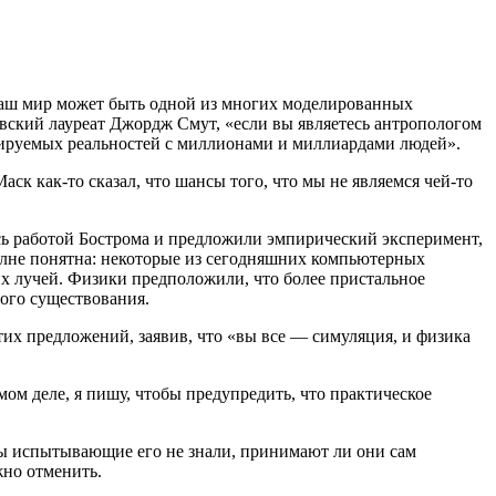
 Наш мир может быть одной из многих моделированных
евский лауреат Джордж Смут, «если вы являетесь антропологом
елируемых реальностей с миллионами и миллиардами людей».
ск как-то сказал, что шансы того, что мы не являемся чей-то
сь работой Бострома и предложили эмпирический эксперимент,
полне понятна: некоторые из сегодняшних компьютерных
х лучей. Физики предположили, что более пристальное
мого существования.
их предложений, заявив, что «вы все — симуляция, и физика
мом деле, я пишу, чтобы предупредить, что практическое
обы испытывающие его не знали, принимают ли они сам
жно отменить.