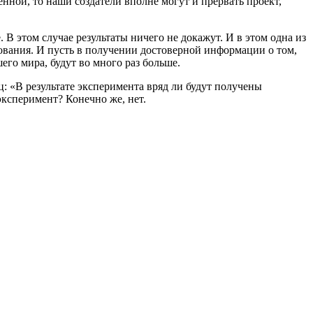
нной, то наши создатели вполне могут и прервать проект,
 этом случае результаты ничего не докажут. И в этом одна из
ования. И пусть в получении достоверной информации о том,
его мира, будут во много раз больше.
 «В результате эксперимента вряд ли будут получены
 эксперимент? Конечно же, нет.