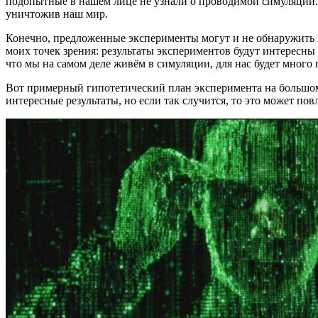
подопытные в нашем лице не узнали о проводимой симуляции. 
уничтожив наш мир.
Конечно, предложенные эксперименты могут и не обнаружить н
моих точек зрения: результаты экспериментов будут интересн
что мы на самом деле живём в симуляции, для нас будет мног
Вот примерный гипотетический план эксперимента на большом 
интересные результаты, но если так случится, то это может пов