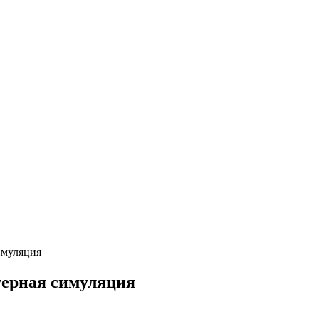
имуляция
терная симуляция