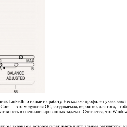
иях LinkedIn о найме на работу. Несколько профилей указывают
re — это модульная ОС, создаваемая, вероятно, для того, что
тивность в специализированных задачах. Считается, что Window
 с двумя экранами, которое будет иметь виртуальные регуляторы