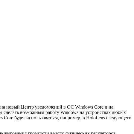
 на новый Центр уведомлений в ОС Windows Core и на
бы сделать возможным работу Windows на устройствах любых
s Core будет использоваться, например, в HoloLens следующего
 микширования громкости вместо физических регуляторов