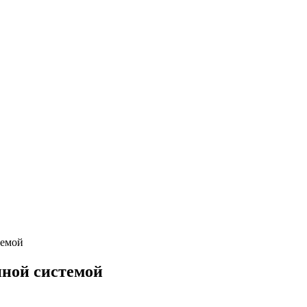
темой
нной системой