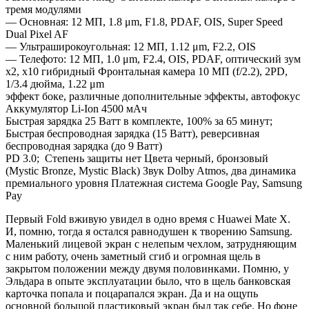
тремя модулями
— Основная: 12 МП, 1.8 μm, F1.8, PDAF, OIS, Super Speed
Dual Pixel AF
— Ультраширокоугольная: 12 МП, 1.12 μm, F2.2, OIS
— Телефото: 12 МП, 1.0 μm, F2.4, OIS, PDAF, оптический зум
x2, х10 гибридный Фронтальная камера 10 МП (f/2.2), 2PD,
1/3.4 дюйма, 1.22 μm
эффект боке, различные дополнительные эффекты, автофокус
Аккумулятор Li-Ion 4500 мАч
Быстрая зарядка 25 Ватт в комплекте, 100% за 65 минут;
Быстрая беспроводная зарядка (15 Ватт), реверсивная
беспроводная зарядка (до 9 Ватт)
PD 3.0; Степень защиты нет Цвета черный, бронзовый
(Mystic Bronze, Mystic Black) Звук Dolby Atmos, два динамика
премиального уровня Платежная система Google Pay, Samsung
Pay
Первый Fold вживую увидел в одно время с Huawei Mate X.
И, помню, тогда я остался равнодушен к творению Samsung.
Маленький лицевой экран с нелепым чехлом, затрудняющим
с ним работу, очень заметный сгиб и огромная щель в
закрытом положении между двумя половинками. Помню, у
Эльдара в опыте эксплуатации было, что в щель банковская
карточка попала и поцарапался экран. Да и на ощупь
основной большой пластиковый экран был так себе. Но фоне