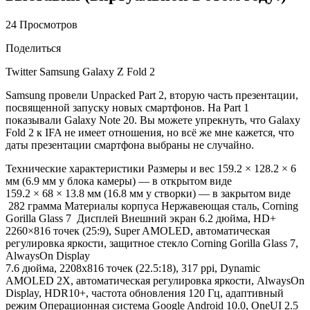
24 Просмотров
Поделиться
Twitter Samsung Galaxy Z Fold 2
Samsung провели Unpacked Part 2, вторую часть презентации,
посвященной запуску новых смартфонов. На Part 1
показывали Galaxy Note 20. Вы можете упрекнуть, что Galaxy
Fold 2 к IFA не имеет отношения, но всё же мне кажется, что
даты презентации смартфона выбраны не случайно.
Технические характеристики Размеры и вес 159.2 × 128.2 × 6
мм (6.9 мм у блока камеры) — в открытом виде
159.2 × 68 × 13.8 мм (16.8 мм у створки) — в закрытом виде
282 грамма Материалы корпуса Нержавеющая сталь, Corning
Gorilla Glass 7 Дисплей Внешний экран 6.2 дюйма, HD+
2260×816 точек (25:9), Super AMOLED, автоматическая
регулировка яркости, защитное стекло Corning Gorilla Glass 7,
AlwaysOn Display
7.6 дюйма, 2208х816 точек (22.5:18), 317 ppi, Dynamic
AMOLED 2Х, автоматическая регулировка яркости, AlwaysOn
Display, HDR10+, частота обновления 120 Гц, адаптивный
режим Операционная система Google Android 10.0, OneUI 2.5