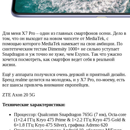
Для меня Х7 Pro – один из главных смартфонов осени. Дело в
том, что он выходит на новом чипсете от MediaTek, с
помощью которого MediaTek намекает на свои амбиции. По
синтетическим тестам Dimensity 1000+ не сильно уступает
Snapdragon и уж точно не хуже, чем Exynos. Так что ужасно
хочется посмотреть, как смартфон ведет себя в реальной
жизни.
Ещё у аппарата получился очень дерзкий и приятный дизайн.
Бренд realme целится на молодежь, и у Х7 Pro, по-моему, есть
все шансы привлечь внимание европейцев.
ZTE Axon 20 5G
Технические характеристики:
Процессор: Qualcomm Snapdragon 765G (7 нм), Octa-core
(1×2.4 ГГц Kryo 475 Prime & 1×2.2 ГГц Kryo 475 Gold &
6×1.8 ГГц Kryo 475 Silver), графика Adreno 620