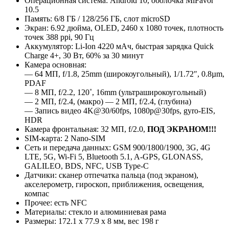
Операционная система: Android 10, оболочка MiFavor
10.5
Память: 6/8 ГБ / 128/256 ГБ, слот microSD
Экран: 6.92 дюйма, OLED, 2460 x 1080 точек, плотность
точек 388 ppi, 90 Гц
Аккумулятор: Li-Ion 4220 мАч, быстрая зарядка Quick
Charge 4+, 30 Вт, 60% за 30 минут
Камера основная:
— 64 MП, f/1.8, 25mm (широкоугольный), 1/1.72″, 0.8µm,
PDAF
— 8 MП, f/2.2, 120˚, 16mm (ультраширокоугольный)
— 2 MП, f/2.4, (макро) — 2 MП, f/2.4, (глубина)
— Запись видео 4K@30/60fps, 1080p@30fps, gyro-EIS,
HDR
Камера фронтальная: 32 MП, f/2.0,
ПОД ЭКРАНОМ!!!
SIM-карта: 2 Nano-SIM
Сеть и передача данных: GSM 900/1800/1900, 3G, 4G
LTE, 5G, Wi-Fi 5, Bluetooth 5.1, A-GPS, GLONASS,
GALILEO, BDS, NFC, USB Type-C
Датчики: сканер отпечатка пальца (под экраном),
акселерометр, гироскоп, приближения, освещения,
компас
Прочее: есть NFC
Материалы: стекло и алюминиевая рама
Размеры: 172.1 x 77.9 x 8 мм, вес 198 г