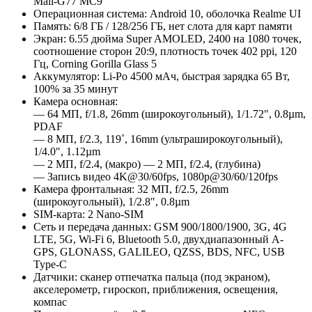
Mali-G77 MC9
Операционная система: Android 10, оболочка Realme UI
Память: 6/8 ГБ / 128/256 ГБ, нет слота для карт памяти
Экран: 6.55 дюйма Super AMOLED, 2400 на 1080 точек,
соотношение сторон 20:9, плотность точек 402 ppi, 120
Гц, Corning Gorilla Glass 5
Аккумулятор: Li-Po 4500 мАч, быстрая зарядка 65 Вт,
100% за 35 минут
Камера основная:
— 64 MП, f/1.8, 26mm (широкоугольный), 1/1.72″, 0.8µm,
PDAF
— 8 MП, f/2.3, 119˚, 16mm (ультраширокоугольный),
1/4.0″, 1.12µm
— 2 MП, f/2.4, (макро) — 2 MП, f/2.4, (глубина)
— Запись видео 4K@30/60fps, 1080p@30/60/120fps
Камера фронтальная: 32 MП, f/2.5, 26mm
(широкоугольный), 1/2.8″, 0.8µm
SIM-карта: 2 Nano-SIM
Сеть и передача данных: GSM 900/1800/1900, 3G, 4G
LTE, 5G, Wi-Fi 6, Bluetooth 5.0, двухдиапазонный A-
GPS, GLONASS, GALILEO, QZSS, BDS, NFC, USB
Type-C
Датчики: сканер отпечатка пальца (под экраном),
акселерометр, гироскоп, приближения, освещения,
компас