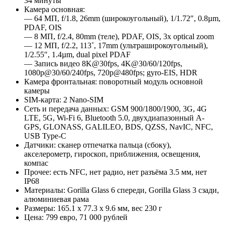
34 минуты
Камера основная:
— 64 MП, f/1.8, 26mm (широкоугольный), 1/1.72″, 0.8µm,
PDAF, OIS
— 8 MП, f/2.4, 80mm (теле), PDAF, OIS, 3x optical zoom
— 12 MП, f/2.2, 113˚, 17mm (ультраширокоугольный),
1/2.55″, 1.4µm, dual pixel PDAF
— Запись видео 8K@30fps, 4K@30/60/120fps,
1080p@30/60/240fps, 720p@480fps; gyro-EIS, HDR
Камера фронтальная: поворотный модуль основной
камеры
SIM-карта: 2 Nano-SIM
Сеть и передача данных: GSM 900/1800/1900, 3G, 4G
LTE, 5G, Wi-Fi 6, Bluetooth 5.0, двухдиапазонный A-
GPS, GLONASS, GALILEO, BDS, QZSS, NavIC, NFC,
USB Type-C
Датчики: сканер отпечатка пальца (сбоку),
акселерометр, гироскоп, приближения, освещения,
компас
Прочее: есть NFC, нет радио, нет разъёма 3.5 мм, нет
IP68
Материалы: Gorilla Glass 6 спереди, Gorilla Glass 3 сзади,
алюминиевая рама
Размеры: 165.1 x 77.3 x 9.6 мм, вес 230 г
Цена: 799 евро, 71 000 рублей