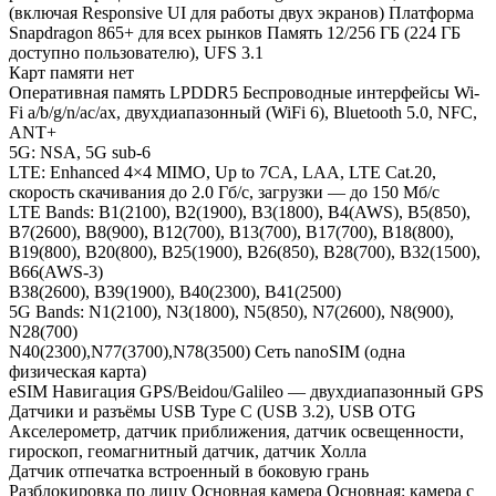
(включая Responsive UI для работы двух экранов) Платформа
Snapdragon 865+ для всех рынков Память 12/256 ГБ (224 ГБ
доступно пользователю), UFS 3.1
Карт памяти нет
Оперативная память LPDDR5 Беспроводные интерфейсы Wi-
Fi a/b/g/n/ac/ax, двухдиапазонный (WiFi 6), Bluetooth 5.0, NFC,
ANT+
5G: NSA, 5G sub-6
LTE: Enhanced 4×4 MIMO, Up to 7CA, LAA, LTE Cat.20,
скорость скачивания до 2.0 Гб/c, загрузки — до 150 Мб/c
LTE Bands: B1(2100), B2(1900), B3(1800), B4(AWS), B5(850),
B7(2600), B8(900), B12(700), B13(700), B17(700), B18(800),
B19(800), B20(800), B25(1900), B26(850), B28(700), B32(1500),
B66(AWS-3)
B38(2600), B39(1900), B40(2300), B41(2500)
5G Bands: N1(2100), N3(1800), N5(850), N7(2600), N8(900),
N28(700)
N40(2300),N77(3700),N78(3500) Сеть nanoSIM (одна
физическая карта)
eSIM Навигация GPS/Beidou/Galileo — двухдиапазонный GPS
Датчики и разъёмы USB Type C (USB 3.2), USB OTG
Акселерометр, датчик приближения, датчик освещенности,
гироскоп, геомагнитный датчик, датчик Холла
Датчик отпечатка встроенный в боковую грань
Разблокировка по лицу Основная камера Основная: камера с