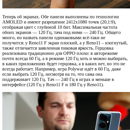
Теперь об экранах. Обе панели выполнены по технологии
AMOLED и имеют разрешение 2412х1080 точек (20,1:9),
отображая цвет с глубиной 10 бит. Максимальная частота
обоих экранов — 120 Гц, тача под ними — 240 Гц. Общего
много, но назвать панели одинаковыми всё-таки не
получится: у Reno11 F экран плоский, а у Reno11 – изогнутый,
также отличается заявленная пиковая яркость. Герцовка
реализована традиционно для OPPO плохо: в авторежиме
почти всегда 60 Гц, а в режиме 120 Гц хоть и можно выбирать,
в каких приложениях будет герцовка, а в каких нет, но это не
всегда работает. Например, игра Polywar идёт в 60 Гц, даже
если выбрать 120 Гц, несмотря на то, что сама она
поддерживает 120 Гц. Тач — 240 Гц в играх и меньше в
интерфейсе (120 Гц у Reno11 F и 180 Гц у Reno11).