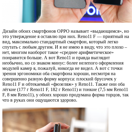
Дизайн обоих смартфонов OPPO называет «выдающимся», но
это утверждение я оставлю при них. Reno11 F — приятный на
вид, максимально стандартный смартфон, который легко
спутать с любым другим. И я не имею в виду, что это плохо –
нет, многим наоборот такое «среднее арифметическое»
понравится больше. А вот Reno11 и правда выглядит
необычно, но со знаком минус: более нелепого оформления
модулей камер я, пожалуй, никогда не видел. А вот с точки
зрения эргономики оба смартфона хороши, несмотря на
совершенно разную форму корпуса: плоский брусочек у
Reno11 F и обтекаемый «фюзеляж» у Reno11. Также они оба
лёгкие (177 г Reno11 F, 182 г Reno11) и тонкие (7,5 мм Reno11
F, 8 мм Reno11), у обоих хорошо продумана форма торцов, так
что в руках они ощущаются здорово.