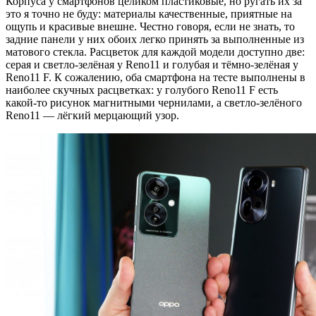
Корпуса у смартфонов целиком пластиковые, но ругать их за
это я точно не буду: материалы качественные, приятные на
ощупь и красивые внешне. Честно говоря, если не знать, то
задние панели у них обоих легко принять за выполненные из
матового стекла. Расцветок для каждой модели доступно две:
серая и светло-зелёная у Reno11 и голубая и тёмно-зелёная у
Reno11 F. К сожалению, оба смартфона на тесте выполнены в
наиболее скучных расцветках: у голубого Reno11 F есть
какой-то рисунок магнитными чернилами, а светло-зелёного
Reno11 — лёгкий мерцающий узор.