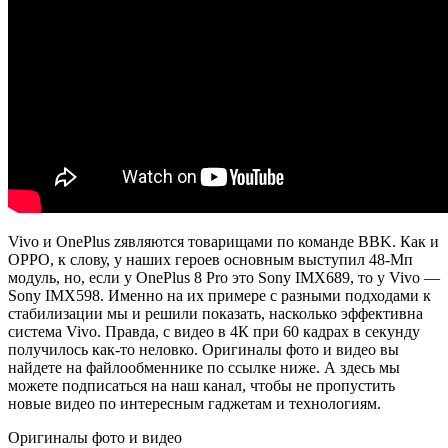
Vivo и OnePlus zявляются товарищами по команде BBK. Как и
OPPO, к слову, у наших героев основным выступил 48-Мп
модуль, но, если у OnePlus 8 Pro это Sony IMX689, то у Vivo —
Sony IMX598. Именно на их примере с разными подходами к
стабилизации мы и решили показать, насколько эффективна
система Vivo. Правда, с видео в 4К при 60 кадрах в секунду
получилось как-то неловко. Оригиналы фото и видео вы
найдете на файлообменнике по ссылке ниже. А здесь мы
можете подписаться на наш канал, чтобы не пропустить
новые видео по интересным гаджетам и технологиям.
Оригиналы фото и видео