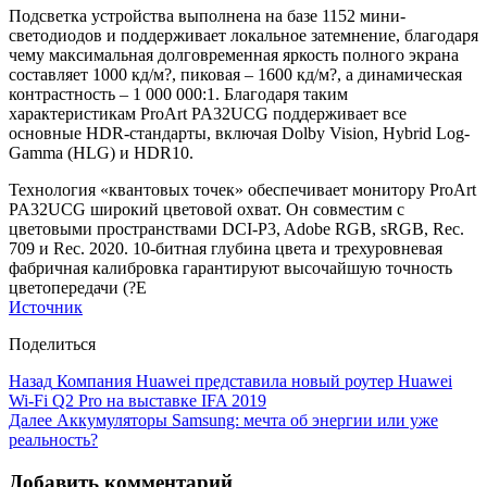
Подсветка устройства выполнена на базе 1152 мини-
светодиодов и поддерживает локальное затемнение, благодаря
чему максимальная долговременная яркость полного экрана
составляет 1000 кд/м?, пиковая – 1600 кд/м?, а динамическая
контрастность – 1 000 000:1. Благодаря таким
характеристикам ProArt PA32UCG поддерживает все
основные HDR-стандарты, включая Dolby Vision, Hybrid Log-
Gamma (HLG) и HDR10.
Технология «квантовых точек» обеспечивает монитору ProArt
PA32UCG широкий цветовой охват. Он совместим с
цветовыми пространствами DCI-P3, Adobe RGB, sRGB, Rec.
709 и Rec. 2020. 10-битная глубина цвета и трехуровневая
фабричная калибровка гарантируют высочайшую точность
цветопередачи (?E
Источник
Поделиться
Назад
Компания Huawei представила новый роутер Huawei
Wi-Fi Q2 Pro на выставке IFA 2019
Далее
Аккумуляторы Samsung: мечта об энергии или уже
реальность?
Добавить комментарий