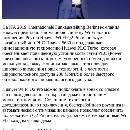
На IFA 2019 (Internationale Funkausstellung Berlin) компания
Huawei представила домашнюю систему Wi-Fi нового
поколения. Роутер Huawei Wi-Fi Q2 Pro использует
гигабитный чип PLC Huawei 5630 и поддерживает
инновационную технологию Huawei PLC Turbo, которая
обеспечивает повышенную устойчивость сетей PLC (Power-
line communication) к помехам, ускоренный обмен данных и
меньшую задержку. Новинка закладывает основу для
широкого внедрения новых технологий, в частности
широкополосного доступа 200 Мбит/с и более быстрого
оптоволоконного широкополосного доступа.
Huawei Wi-Fi Q2 Pro можно подключать в зонах со слабым
сигналом для полного покрытия даже в просторном
многоэтажном доме. Сочетание технологии
двухдиапазонного подключения, бесперебойного роуминга и
автоматической оптимизации каналов позволяет обеспечить
пользователей Q2 Pro интеллектуальными возможностями Wi-
Fi в каждом уголке дома.