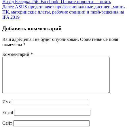
Назад
Беседка 256. Facebook. Плохие новости — опять
Далее
ASUS представляет профессиональные дисплеи, мини-
ПК, материнские платы, рабочие станции и mesh-решения на
IFA 2019
Добавить комментарий
Ваш адрес email не будет опубликован.
Обязательные поля
помечены
*
Комментарий
*
Имя
Email
Сайт