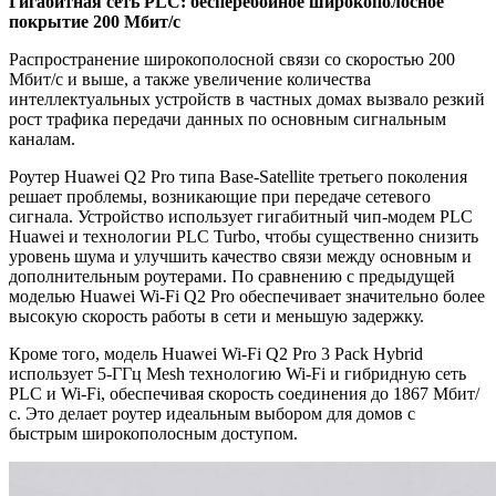
Гигабитная сеть PLC: бесперебойное широкополосное
покрытие 200 Мбит/с
Распространение широкополосной связи со скоростью 200
Мбит/с и выше, а также увеличение количества
интеллектуальных устройств в частных домах вызвало резкий
рост трафика передачи данных по основным сигнальным
каналам.
Роутер Huawei Q2 Pro типа Base-Satellite третьего поколения
решает проблемы, возникающие при передаче сетевого
сигнала. Устройство использует гигабитный чип-модем PLC
Huawei и технологии PLC Turbo, чтобы существенно снизить
уровень шума и улучшить качество связи между основным и
дополнительным роутерами. По сравнению с предыдущей
моделью Huawei Wi-Fi Q2 Pro обеспечивает значительно более
высокую скорость работы в сети и меньшую задержку.
Кроме того, модель Huawei Wi-Fi Q2 Pro 3 Pack Hybrid
использует 5-ГГц Mesh технологию Wi-Fi и гибридную сеть
PLC и Wi-Fi, обеспечивая скорость соединения до 1867 Мбит/
с. Это делает роутер идеальным выбором для домов с
быстрым широкополосным доступом.