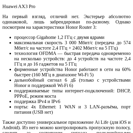
Huawei AX3 Pro
На первый взгляд, отличий нет. Экстерьер абсолютно
одинаковой, лишь забрендирован по-разному. Однако
посмотрим на характеристики Honor Router 3:
процессор Gigahome 1,2 ГГц с двумя ядрами
максимальная скорость 3 000 Мбит/с (передача до 574
Мбит/с на частоте 2,4 ГГц + 2402 Мбит/с на 5 ГГц)
технология OFDMA — быстрая передача одновременно
на несколько устройств: до 4 устройств на частоте 2,4
ГГц и до 16 гаджетов на 5 ГГц
фирменные устройства Honor работают в сети на 60%
быстрее (160 МГц в диапазоне Wi-Fi 5)
дальнобойный сигнал 6 дБ (только с устройствами
Honor и поддержкой Wi-Fi 6)
поддерживаемые типы интернет-подключений: DHCP,
PPPoE, режим моста
поддержка IPv4 и IPv6
порты: 4x Ethernet: 1 WAN и 3 LAN-разъёма, порт
питания (USB нет)
Также доступно универсальное приложение Ai Life (для iOS и
Android). Из него можно контролировать пропускную полосу,
следить за состоянием сигнала, подключёнными