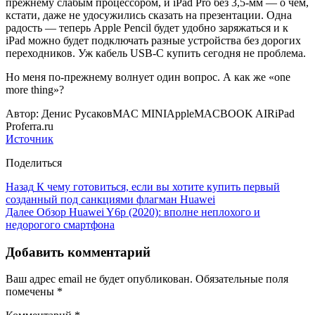
прежнему слабым процессором, и iPad Pro без 3,5-мм — о чём,
кстати, даже не удосужились сказать на презентации. Одна
радость — теперь Apple Pencil будет удобно заряжаться и к
iPad можно будет подключать разные устройства без дорогих
переходников. Уж кабель USB-C купить сегодня не проблема.
Но меня по-прежнему волнует один вопрос. А как же «one
more thing»?
Автор: Денис РусаковMAC MINIAppleMACBOOK AIRiPad
Proferra.ru
Источник
Поделиться
Назад
К чему готовиться, если вы хотите купить первый
созданный под санкциями флагман Huawei
Далее
Обзор Huawei Y6p (2020): вполне неплохого и
недорогого смартфона
Добавить комментарий
Ваш адрес email не будет опубликован.
Обязательные поля
помечены
*